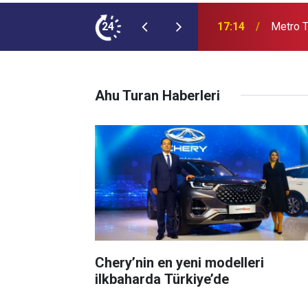
24
17:07
Audi Q9
Ahu Turan Haberleri
Chery’nin en yeni modelleri
ilkbaharda Türkiye’de