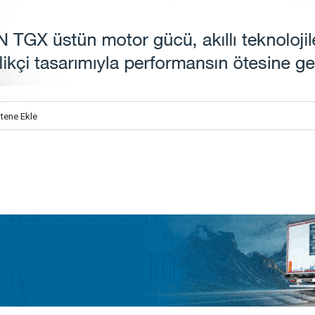
itene Ekle
urizm 100 Otobüs Yatırımına NEOPLAN Skyliner Ekledi