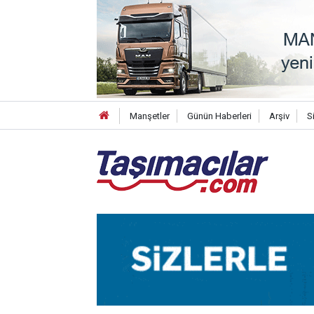
Manşetler
Günün Haberleri
Arşiv
S
17:14
Metro T