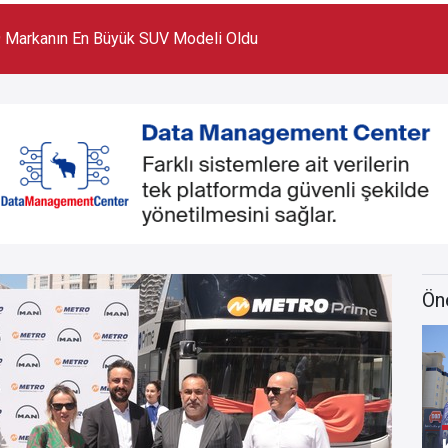
 Markanın En Büyük SUV Modeli Oldu
Ön