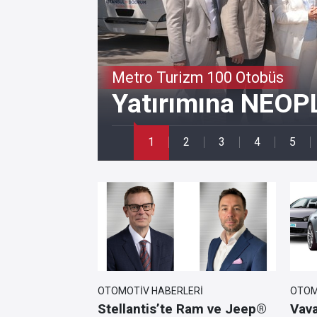
Metro Turizm 100 Otobüs
Yatırımına NEOPL
I
OTOMOTIV HABERLERI
OTOM
ve En Yakıt
Stellantis’te Ram ve Jeep®
Vava