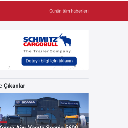
17:03
Toyota Otomotiv Sanayi Türkiye Üretime Ara Ver
Günün tüm
haberleri
e
Çıkanlar
Konya Ağır Vasıta Scania 560G