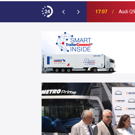
ımına NEOPLAN Skyliner Ekledi
24
17:07
Audi Q9