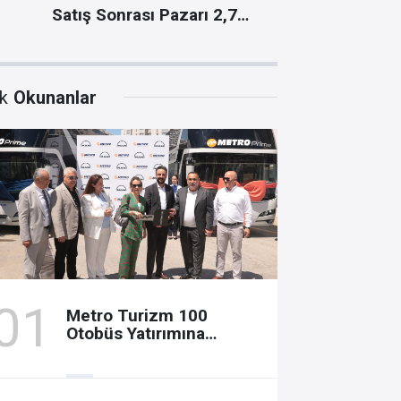
Satış Sonrası Pazarı 2,7
İlk Premium H
Milyar Dolar
İstasyonunu 
k
Okunanlar
Metro Turizm 100
Otobüs Yatırımına
NEOPLAN Skyliner Ekledi