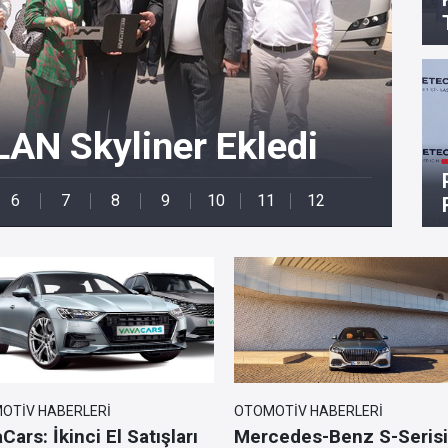
Toy
AN Skyliner Ekledi
Ür
OTIV HABERLERI
OTOMOTIV HABERLERI
Cars: İkinci El Satışları
Mercedes-Benz S-Serisi