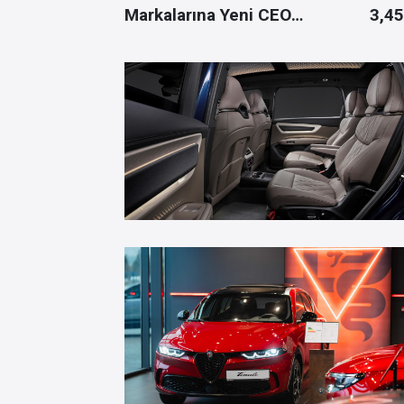
lı Şarj
Markalarına Yeni CEO
3,45
tı
Atamaları