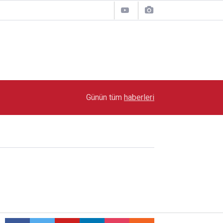
17:07
Audi Q9 Markanın En Büyük SUV Modeli Oldu
Günün tüm
haberleri