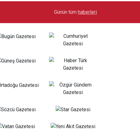
17:07
Audi Q9 Markanın En Büyük SUV Modeli Oldu
Günün tüm
haberleri