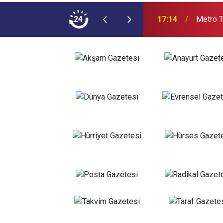
İki Bakışla Sunuyor
24
17:14
Metro T