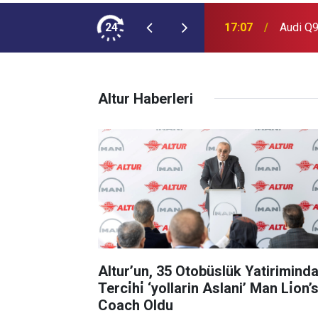
ımına NEOPLAN Skyliner Ekledi
24
17:07
Audi Q9
Altur Haberleri
Altur’un, 35 Otobüslük Yatirimind
Terci̇hi̇ ‘yollarin Aslani’ Man Li̇on’
Coach Oldu