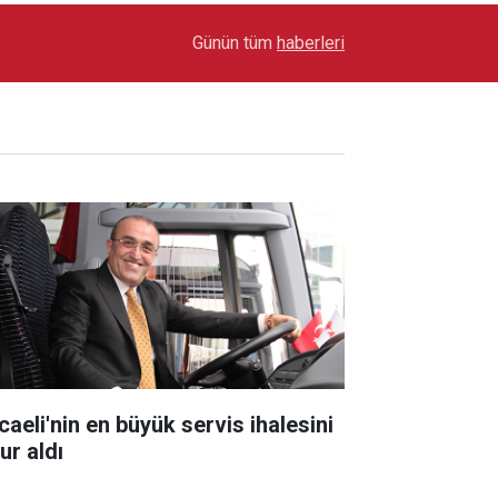
17:03
Toyota Otomotiv Sanayi Türkiye Üretime Ara Ver
Günün tüm
haberleri
caeli'nin en büyük servis ihalesini
ur aldı