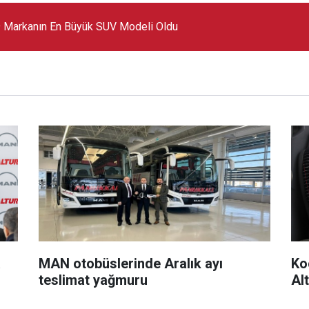
 Markanın En Büyük SUV Modeli Oldu
a
MAN otobüslerinde Aralık ayı
Ko
s
teslimat yağmuru
Alt