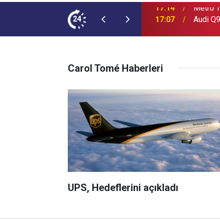
ımına NEOPLAN Skyliner Ekledi
24
17:07
Audi Q9
Carol Tomé Haberleri
UPS, Hedeflerini açıkladı