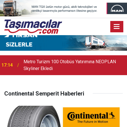
Metro Turizm 100 Otobüs Yatırımına NEOPLAN
17:14
Skyliner Ekledi
Continental Semperit Haberleri