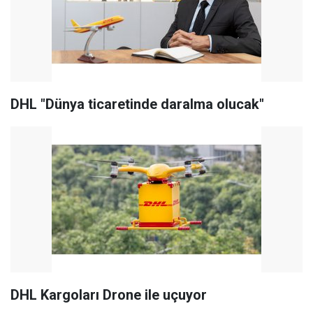
DHL "Dünya ticaretinde daralma olucak"
DHL Kargoları Drone ile uçuyor