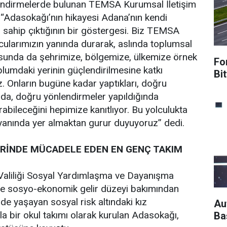
rlendirmelerde bulunan TEMSA Kurumsal İletişim
“Adasokağı’nın hikayesi Adana’nın kendi
 sahip çıktığının bir göstergesi. Biz TEMSA
ularımızın yanında durarak, aslında toplumsal
nusunda da şehrimize, bölgemize, ülkemize örnek
Fo
plumdaki yerinin güçlendirilmesine katkı
Bit
 Onların bugüne kadar yaptıkları, doğru
da, doğru yönlendirmeler yapıldığında
abileceğini hepimize kanıtlıyor. Bu yolculukta
yanında yer almaktan gurur duyuyoruz” dedi.
ERİNDE MÜCADELE EDEN EN GENÇ TAKIM
Valiliği Sosyal Yardımlaşma ve Dayanışma
 ve sosyo-ekonomik gelir düzeyi bakımından
de yaşayan sosyal risk altındaki kız
Au
yla bir okul takımı olarak kurulan Adasokağı,
Ba