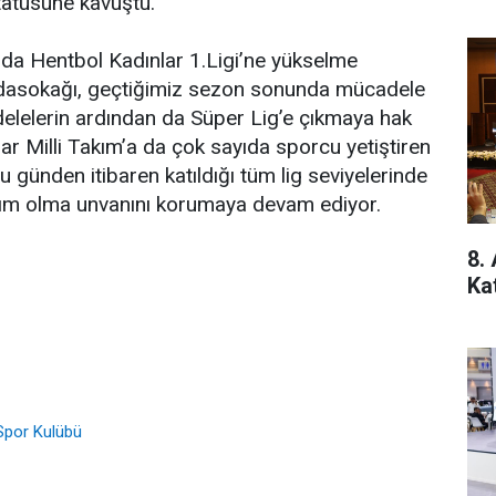
tatüsüne kavuştu.
a Hentbol Kadınlar 1.Ligi’ne yükselme
dasokağı, geçtiğimiz sezon sonunda mücadele
delelerin ardından da Süper Lig’e çıkmaya hak
r Milli Takım’a da çok sayıda sporcu yetiştiren
 günden itibaren katıldığı tüm lig seviyelerinde
akım olma unvanını korumaya devam ediyor.
8.
Ka
por Kulübü