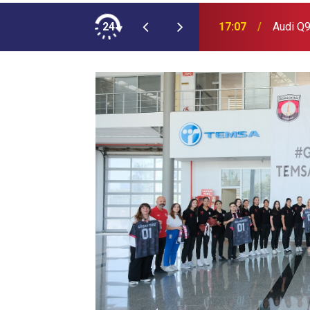
ımına NEOPLAN Skyliner Ekledi
24
17:07
Audi Q9