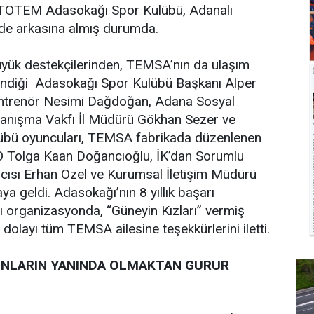
n TOTEM Adasokağı Spor Kulübü, Adanalı
i de arkasına almış durumda.
yük destekçilerinden, TEMSA’nın da ulaşım
ndiği Adasokağı Spor Kulübü Başkanı Alper
Antrenör Nesimi Dağdoğan, Adana Sosyal
anışma Vakfı İl Müdürü Gökhan Sezer ve
übü oyuncuları, TEMSA fabrikada düzenlenen
 Tolga Kaan Doğancıoğlu, İK’dan Sorumlu
ısı Erhan Özel ve Kurumsal İletişim Müdürü
aya geldi. Adasokağı’nın 8 yıllık başarı
ğı organizasyonda, “Güneyin Kızları” vermiş
dolayı tüm TEMSA ailesine teşekkürlerini iletti.
NLARIN YANINDA OLMAKTAN GURUR