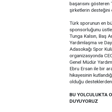
başarısını göstere
şirketlerin desteğin
Türk sporunun en bü
sponsorluğunu üstle
Tunga Kalsın, Baş 
Yardımlaşma ve Day
Adasokağı Spor Kul
organizasyonda CEO
Genel Müdür Yardımc
Ebru Ersan ile bir ar
hikayesinin kutlandı
olduğu desteklerden 
BU YOLCULUKTA O
DUYUYORUZ