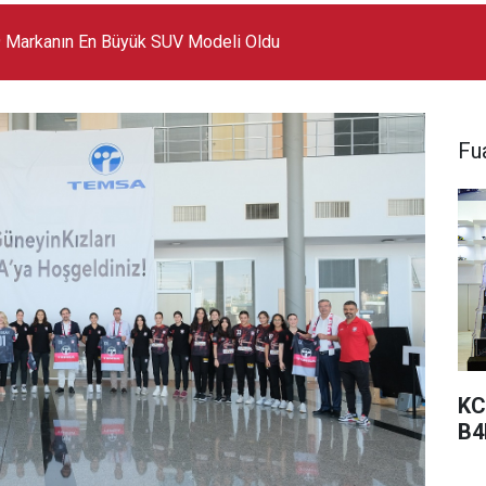
 Markanın En Büyük SUV Modeli Oldu
Fua
KC
B4