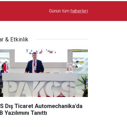
17:03
Toyota Otomotiv Sanayi Türkiye Üretime Ara Ver
Günün tüm
haberleri
r & Etkinlik
S Dış Ticaret Automechanika'da
B Yazılımını Tanıttı