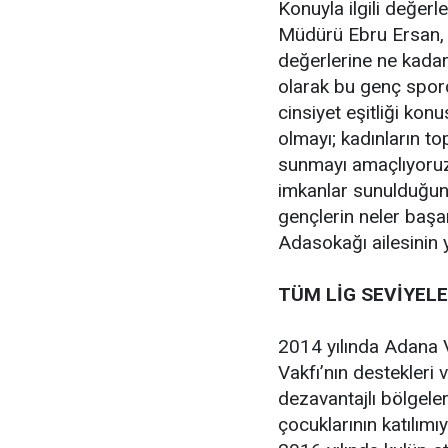
Konuyla ilgili değe
Müdürü Ebru Ersan, 
değerlerine ne kadar
olarak bu genç sporc
cinsiyet eşitliği ko
olmayı; kadınların to
sunmayı amaçlıyoruz.
imkanlar sunulduğun
gençlerin neler başar
Adasokağı ailesinin 
TÜM LİG SEVİYEL
2014 yılında Adana 
Vakfı’nın destekleri
dezavantajlı bölgeler
çocuklarının katılımı