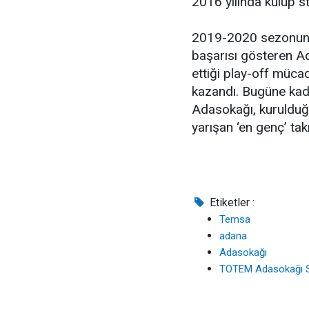
2016 yılında kulüp s
2019-2020 sezonund
başarısı gösteren A
ettiği play-off müca
kazandı. Bugüne kada
Adasokağı, kurulduğu
yarışan ‘en genç’ t
Etiketler :
Temsa
adana
Adasokağı
TOTEM Adasokağı S