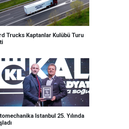
rd Trucks Kaptanlar Kulübü Turu
ti
tomechanika Istanbul 25. Yılında
şladı