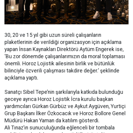
30, 20 ve 15 yıl gibi uzun süreli çalışanların
plaketlerinin de verildiği organizasyon için açıklama
yapan İnsan Kaynakları Direktörü Aytüm Engerek ise,
‘Bu zor dönemde çalışanlarımızın da moral toplaması
önemli. Horoz Lojistik ailesinin birlik ve bütünlük
bilinciyle özverili çalışması takdire değer.’ şeklinde
açıklama yaptı.
Sanatçı Sibel Tepe’nin şarkılarıyla katkıda bulunduğu
geceye ayrıca Horoz Lojistik İcra kurulu başkan
yardımcıları Gürkan Gürbüz ve Aykut Aygüven, Yurtiçi
Grup Başkanı İlker Özkocacık ve Horoz Bollore Genel
Müdürü Hakan Yaman da katılım gösterdi.
Ali Tınaz’ın sunuculuğunda eğlenceli bir tombala