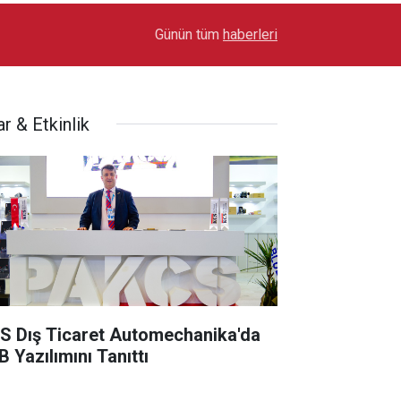
17:03
Toyota Otomotiv Sanayi Türkiye Üretime Ara Ver
Günün tüm
haberleri
r & Etkinlik
S Dış Ticaret Automechanika'da
B Yazılımını Tanıttı