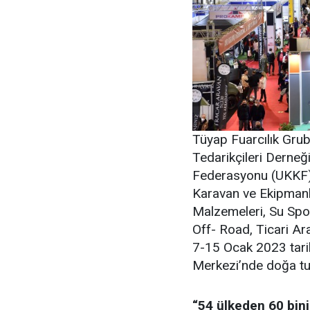
Tüyap Fuarcılık Grub
Tedarikçileri Derneğ
Federasyonu (UKKF) d
Karavan ve Ekipmanl
Malzemeleri, Su Sporl
Off- Road, Ticari Ara
7-15 Ocak 2023 tari
Merkezi’nde doğa tut
“54 ülkeden 60 bini