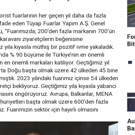
rist fuarlarının her geçen yıl daha da fazla
ı ifade eden
Tüyap Fuarlar Yapım A.Ş. Genel
ü,
“Fuarımızda; 200’den fazla markanın 700’ün
Fo
aravanı ziyaretçilerin beğenisine
Bit
 yıla kıyasla müthiş bir pozitif ivme yakaladık.
nda % 90 büyüme ile Türkiye’nin en önemli
n en önemli markaları katılıyor. Geçtiğimiz yıl
Orta Doğu başta olmak üzere 42 ülkeden 45 bine
amıştık. 2023 yılındaki fuarımız içinse 54 ülkeden
retçi bekliyoruz. Geçtiğimiz yıla kıyasla yabancı
olmasını öngörüyoruz. Avrupa, Balkanlar, MENA
huriyetleri başta olmak üzere 600’den fazla
uz. Fuarımızın sektör için hayırlı olmasını
Au
Ba