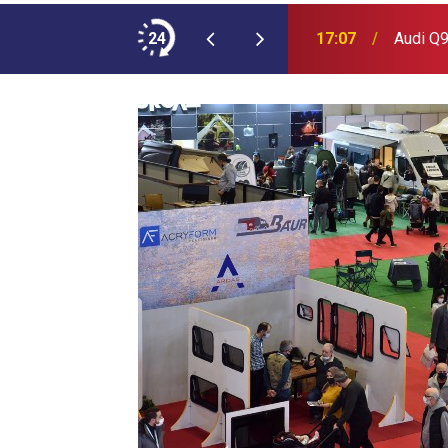
ımına NEOPLAN Skyliner Ekledi
24
17:07
Audi Q9