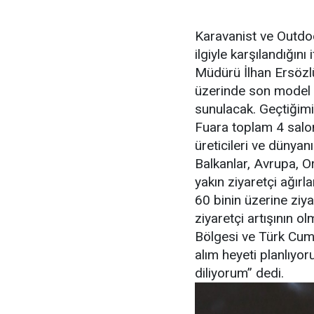
Karavanist ve Outdoo
ilgiyle karşılandığın
Müdürü İlhan Ersözl
üzerinde son model k
sunulacak. Geçtiğimiz
Fuara toplam 4 salo
üreticileri ve dünyanı
Balkanlar, Avrupa, 
yakın ziyaretçi ağırl
60 binin üzerine ziya
ziyaretçi artışının 
Bölgesi ve Türk Cum
alım heyeti planlıyor
diliyorum” dedi.