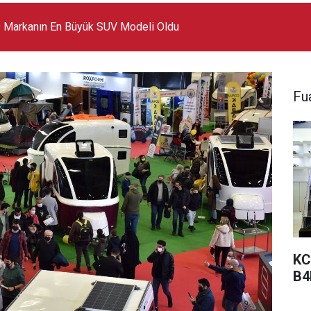
 Markanın En Büyük SUV Modeli Oldu
Fua
KC
B4