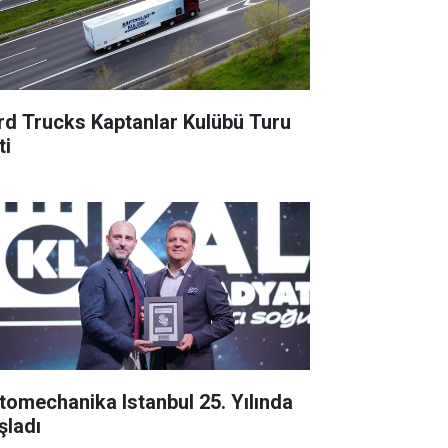
rd Trucks Kaptanlar Kulübü Turu
ti
tomechanika Istanbul 25. Yılında
şladı