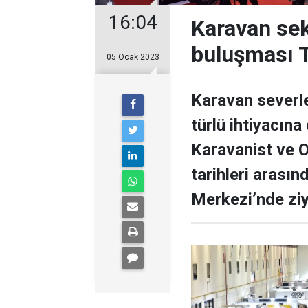
16:04
Karavan se
buluşması 
05 Ocak 2023
Karavan severle
türlü ihtiyacın
Karavanist ve O
tarihleri arası
Merkezi’nde ziy