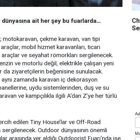
Ch
 dünyasına ait her şey bu fuarlarda…
Se
; motokaravan, çekme karavan, van tipi
araçlar, mobil hizmet karavanları, ticari
 araçlar ve seyahat römorkları sergilenecek.
nzin ve motorlu değil, elektrikle çalışan yeni
ar da ziyaretçilerin beğenisine sunulacak.
a aynı zamanda karavan iç dekorasyon
anellerine, uydu sistemlerinden, duş ve su
ravan ve kampçılıkla ilgili A’dan Z’ye her türlü
Ad
 tercih edilen Tiny House’lar ve Off-Road
a sergilenecek. Outdoor dünyasının önemli
Ma
ılar arasında yer aldığı Outdoorist Fuarı’nda ise