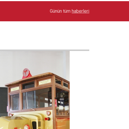
17:03
Toyota Otomotiv Sanayi Türkiye Üretime Ara Ver
Günün tüm
haberleri