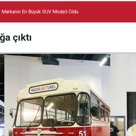
 Markanın En Büyük SUV Modeli Oldu
ğa çıktı