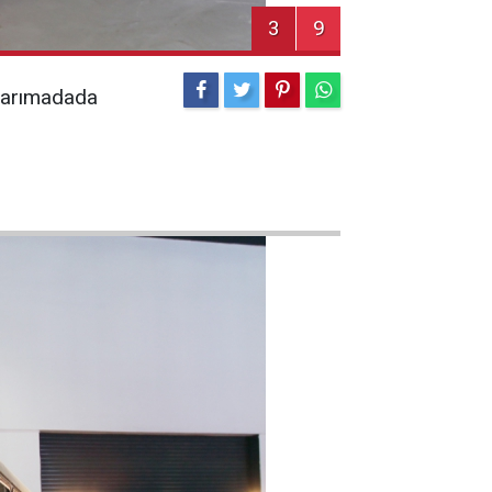
3
9
 yarımadada