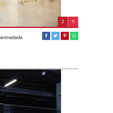
2
9
 yarımadada