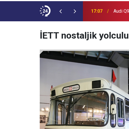
ımına NEOPLAN Skyliner Ekledi
24
17:07
Audi Q9
İETT nostaljik yolculu