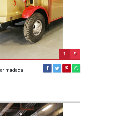
1
9
 yarımadada