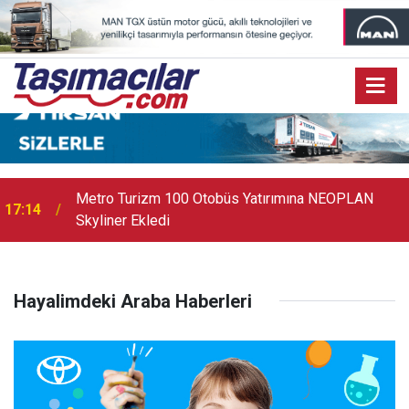
Metro Turizm 100 Otobüs Yatırımına NEOPLAN
17:14
Skyliner Ekledi
Hayalimdeki Araba Haberleri