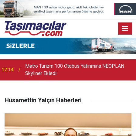
Metro Turizm 100 Otobüs Yatırımına NEOPLAN
17:14
Skyliner Ekledi
17:07
Audi Q9 Markanın En Büyük SUV Modeli Oldu
Hüsamettin Yalçın Haberleri