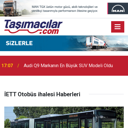
17:07
Audi Q9 Markanın En Büyük SUV Modeli Oldu
İETT Otobüs ihalesi Haberleri