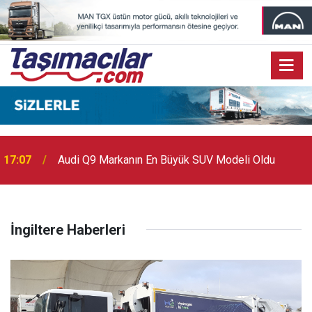
17:07
Audi Q9 Markanın En Büyük SUV Modeli Oldu
İngiltere Haberleri