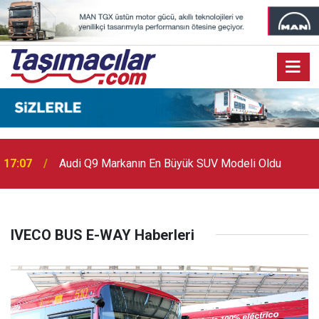
17:07
Audi Q9 Markanın En Büyük SUV Modeli Oldu
IVECO BUS E-WAY Haberleri