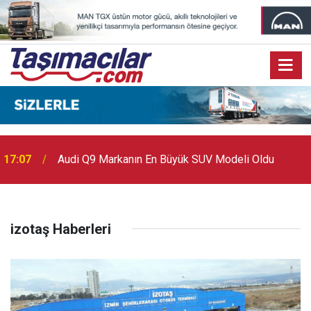
17:07
Audi Q9 Markanın En Büyük SUV Modeli Oldu
izotaş Haberleri