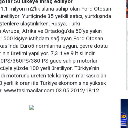
o’lar 50 ülkeye ihraç ediliyor
 1,1 milyon m2’lik alana sahip olan Ford Otosan
etiliyor. Yurtiçinde 35 yetkili satıcı, yurtdışında
terilere ulaştırılırken; Rusya, Türki
 Avrupa, Afrika ve Ortadoğu’da 50’ye yakın
r. 1500 kişiye istihdam sağlayan Ford Otosan
ası’nda Euro5 normlarına uygun, çevre dostu
in üretimi yapılıyor. 7,3 lt ve 9 lt silindir
0PS/360PS/380 PS güce sahip motorlar
yle yüzde 100 yerli üretiliyor. Türkiye’nin
ndi motorunu üreten tek kamyon markası olan
yerlilik oranı ile Türkiye ekonomisine yüksek
r. www.tasimacilar.com 03.05.2012/18:12