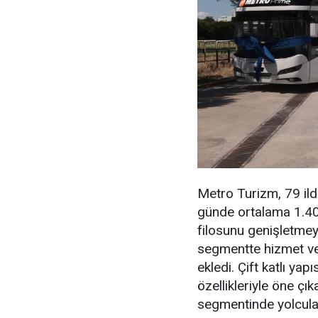
Metro Turizm, 79 ilde
günde ortalama 1.400 
filosunu genişletme
segmentte hizmet ve
ekledi. Çift katlı yapı
özellikleriyle öne ç
segmentinde yolcula