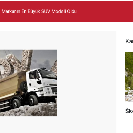
 Markanın En Büyük SUV Modeli Oldu
Ka
Šk