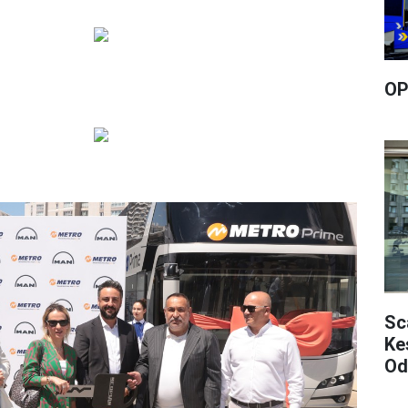
OP
Sca
Ke
Od