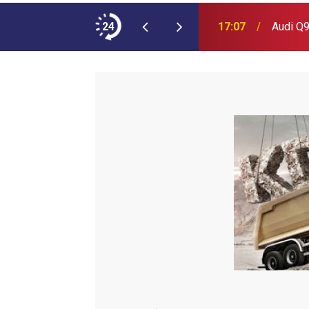
ımına NEOPLAN Skyliner Ekledi
24
17:07
Audi Q9