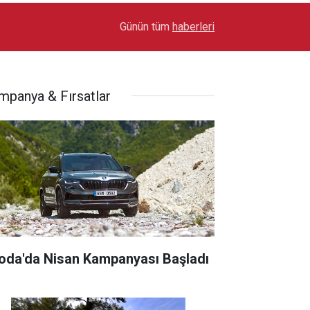
17:03
Toyota Otomotiv Sanayi Türkiye Üretime Ara Ver
Günün tüm
haberleri
mpanya & Fırsatlar
oda'da Nisan Kampanyası Başladı