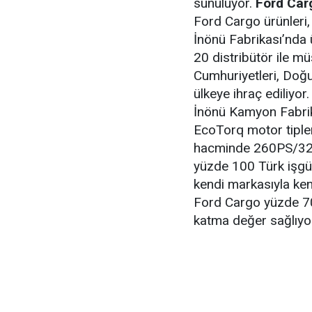
sunuluyor.
Ford Carg
Ford Cargo ürünleri,
İnönü Fabrikası’nda ür
20 distribütör ile müş
Cumhuriyetleri, Doğu
ülkeye ihraç ediliyo
İnönü Kamyon Fabrik
EcoTorq motor tiplerin
hacminde 260PS/32
yüzde 100 Türk işgücü
kendi markasıyla ke
Ford Cargo yüzde 70 
katma değer sağlıyo