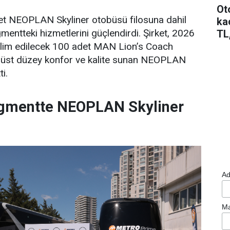
Ot
det NEOPLAN Skyliner otobüsü filosuna dahil
ka
ntteki hizmetlerini güçlendirdi. Şirket, 2026
TL
eslim edilecek 100 adet MAN Lion’s Coach
n, üst düzey konfor ve kalite sunan NEOPLAN
ti.
gmentte NEOPLAN Skyliner
Ad
Ma