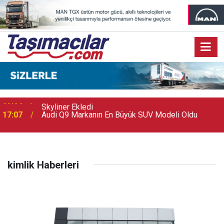
Metro Turizm 100 Otobüs Yatırımına NEOPLAN
17:14
Skyliner Ekledi
17:07
Audi Q9 Markanın En Büyük SUV Modeli Oldu
kimlik Haberleri