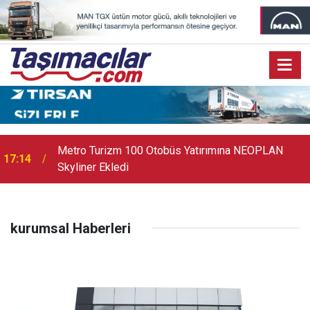
Metro Turizm 100 Otobüs Yatırımına NEOPLAN
17:14
Skyliner Ekledi
kurumsal Haberleri