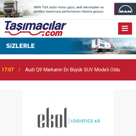
17:07
Audi Q9 Markanın En Büyük SUV Modeli Oldu