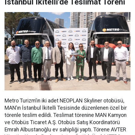
İstanbul İkitelli’de Teslimat Töreni
Metro Turizm’in iki adet NEOPLAN Skyliner otobüsü,
MAN’ın İstanbul İkitelli Tesisinde düzenlenen özel bir
törenle teslim edildi. Teslimat törenine MAN Kamyon
ve Otobüs Ticaret A.Ş. Otobüs Satış Koordinatörü
Emrah Albustanoğlu ev sahipliği yaptı. Törene AVTER