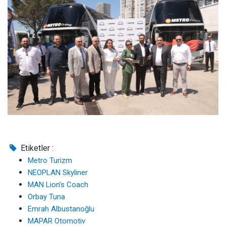
Etiketler :
Metro Turizm
NEOPLAN Skyliner
MAN Lion’s Coach
Orbay Tuna
Emrah Albustanoğlu
MAPAR Otomotiv