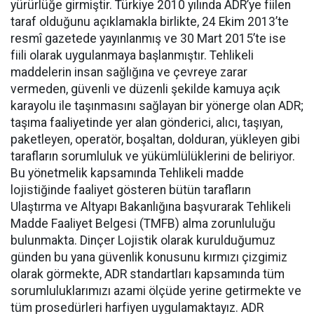
yürürlüğe girmiştir. Türkiye 2010 yılında ADR’ye fiilen
taraf olduğunu açıklamakla birlikte, 24 Ekim 2013’te
resmî gazetede yayınlanmış ve 30 Mart 2015’te ise
fiili olarak uygulanmaya başlanmıştır. Tehlikeli
maddelerin insan sağlığına ve çevreye zarar
vermeden, güvenli ve düzenli şekilde kamuya açık
karayolu ile taşınmasını sağlayan bir yönerge olan ADR;
taşıma faaliyetinde yer alan gönderici, alıcı, taşıyan,
paketleyen, operatör, boşaltan, dolduran, yükleyen gibi
tarafların sorumluluk ve yükümlülüklerini de beliriyor.
Bu yönetmelik kapsamında Tehlikeli madde
lojistiğinde faaliyet gösteren bütün tarafların
Ulaştırma ve Altyapı Bakanlığına başvurarak Tehlikeli
Madde Faaliyet Belgesi (TMFB) alma zorunluluğu
bulunmakta. Dinçer Lojistik olarak kurulduğumuz
günden bu yana güvenlik konusunu kırmızı çizgimiz
olarak görmekte, ADR standartları kapsamında tüm
sorumluluklarımızı azami ölçüde yerine getirmekte ve
tüm prosedürleri harfiyen uygulamaktayız. ADR