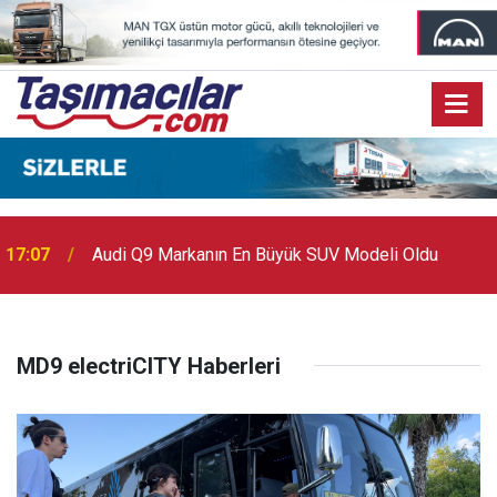
17:07
Audi Q9 Markanın En Büyük SUV Modeli Oldu
MD9 electriCITY Haberleri