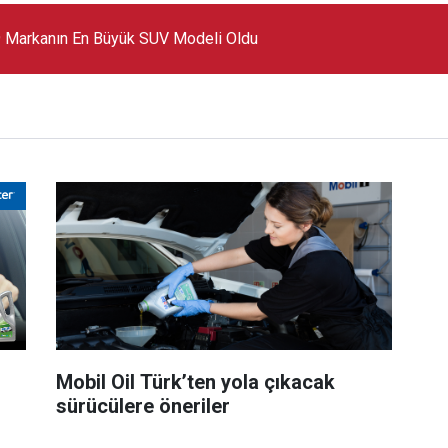
 Markanın En Büyük SUV Modeli Oldu
Mobil Oil Türk’ten yola çıkacak
sürücülere öneriler