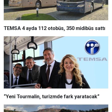
TEMSA 4 ayda 112 otobüs, 350 midibüs sattı
“Yeni Tourmalin, turizmde fark yaratacak”