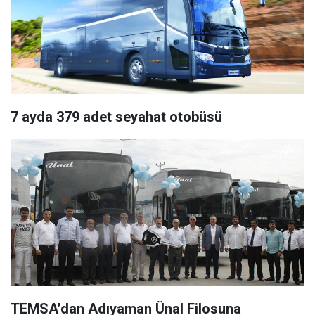
7 ayda 379 adet seyahat otobüsü
TEMSA’dan Adıyaman Ünal Filosuna