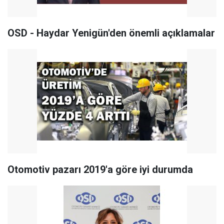
OSD - Haydar Yenigün'den önemli açıklamalar
Otomotiv pazarı 2019'a göre iyi durumda