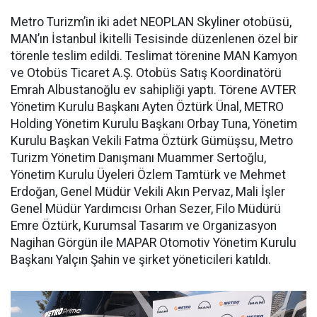
Metro Turizm’in iki adet NEOPLAN Skyliner otobüsü,
MAN’ın İstanbul İkitelli Tesisinde düzenlenen özel bir
törenle teslim edildi. Teslimat törenine MAN Kamyon
ve Otobüs Ticaret A.Ş. Otobüs Satış Koordinatörü
Emrah Albustanoğlu ev sahipliği yaptı. Törene AVTER
Yönetim Kurulu Başkanı Ayten Öztürk Ünal, METRO
Holding Yönetim Kurulu Başkanı Orbay Tuna, Yönetim
Kurulu Başkan Vekili Fatma Öztürk Gümüşsu, Metro
Turizm Yönetim Danışmanı Muammer Sertoğlu,
Yönetim Kurulu Üyeleri Özlem Tamtürk ve Mehmet
Erdoğan, Genel Müdür Vekili Akın Pervaz, Mali İşler
Genel Müdür Yardımcısı Orhan Sezer, Filo Müdürü
Emre Öztürk, Kurumsal Tasarım ve Organizasyon
Nagihan Görgün ile MAPAR Otomotiv Yönetim Kurulu
Başkanı Yalçın Şahin ve şirket yöneticileri katıldı.