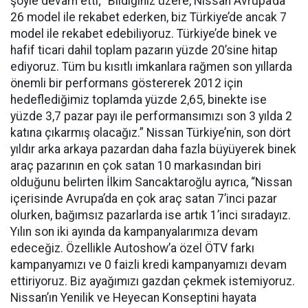
şöyle devam etti; “Bildiğiniz üzere, Nissan Avrupa’da
26 model ile rekabet ederken, biz Türkiye’de ancak 7
model ile rekabet edebiliyoruz. Türkiye’de binek ve
hafif ticari dahil toplam pazarın yüzde 20’sine hitap
ediyoruz. Tüm bu kısıtlı imkanlara rağmen son yıllarda
önemli bir performans göstererek 2012 için
hedeflediğimiz toplamda yüzde 2,65, binekte ise
yüzde 3,7 pazar payı ile performansımızı son 3 yılda 2
katına çıkarmış olacağız.” Nissan Türkiye’nin, son dört
yıldır arka arkaya pazardan daha fazla büyüyerek binek
araç pazarının en çok satan 10 markasından biri
olduğunu belirten İlkim Sancaktaroğlu ayrıca, “Nissan
içerisinde Avrupa’da en çok araç satan 7’inci pazar
olurken, bağımsız pazarlarda ise artık 1’inci sıradayız.
Yılın son iki ayında da kampanyalarımıza devam
edeceğiz. Özellikle Autoshow’a özel ÖTV farkı
kampanyamızı ve 0 faizli kredi kampanyamızı devam
ettiriyoruz. Biz ayağımızı gazdan çekmek istemiyoruz.
Nissan’ın Yenilik ve Heyecan Konseptini hayata