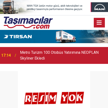
17:07
Audi Q9 Markanın En Büyük SUV Modeli Oldu