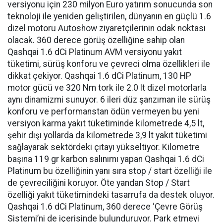
versiyonu için 230 milyon Euro yatırım sonucunda son
teknoloji ile yeniden geliştirilen, dünyanın en güçlü 1.6
dizel motoru Autoshow ziyaretçilerinin odak noktası
olacak. 360 derece görüş özelliğine sahip olan
Qashqai 1.6 dCi Platinum AVM versiyonu yakıt
tüketimi, sürüş konforu ve çevreci olma özellikleri ile
dikkat çekiyor. Qashqai 1.6 dCi Platinum, 130 HP
motor gücü ve 320 Nm tork ile 2.0 lt dizel motorlarla
aynı dinamizmi sunuyor. 6 ileri düz şanzıman ile sürüş
konforu ve performanstan ödün vermeyen bu yeni
versiyon karma yakıt tüketiminde kilometrede 4,5 lt,
şehir dışı yollarda da kilometrede 3,9 lt yakıt tüketimi
sağlayarak sektördeki çıtayı yükseltiyor. Kilometre
başına 119 gr karbon salınımı yapan Qashqai 1.6 dCi
Platinum bu özelliğinin yanı sıra stop / start özelliği ile
de çevreciliğini koruyor. Öte yandan Stop / Start
özelliği yakıt tüketimindeki tasarrufa da destek oluyor.
Qashqai 1.6 dCi Platinum, 360 derece ‘Çevre Görüş
Sistemi’ni de içerisinde bulunduruyor. Park etmeyi