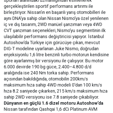
sporları alanındaki uzmanlığından esinlenerek
gerçekleştirilen sportif performans artırımı ile
birleştiriyor. Nissan’ın en başarılı yarış otomobilleri ile
aynı DNA’ya sahip olan Nissan Nismo’ya özel yenilenen
iç ve dış tasarım, 2WD manüel şanzıman veya 4WD
CVT şanzıman seçenekleri, Nismo’yu segmentinin ilk
ulaşılabilir performans değiştiricisi yapıyor. İstanbul
Autoshow’da Türkiye için görücüye çıkan, mevcut
DIG-T modeline uyarlanan Juke Nismo, doğrudan
enjeksiyonlu 1,6 litre benzinli turbo motorun kendisine
göre ayarlanmış bir versiyonu ile çalışıyor. Bu motor
6.000 devirde 190 bg güce, 2.400–4.800 d/d
aralığında ise 240 Nm torka sahip. Performans
açısından bakıldığında, otomobilin 200km/s
maksimum hıza sahip 4WD modeli 0'dan 100 km/s
hıza 8.2 saniyede çıkarken, 215 km/s maksimum hıza
sahip 2WD versiyonu ise 7.8 saniyede çıkabiliyor.
Dünyanın en güçlü 1.6 dizel motoru Autoshow’da
Nissan tarafından Qashqai 1,6 dCi Platinum AVM