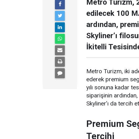
Metro Turizm, 2
edilecek 100 MA
ardından, prem
Skyliner’ı filos
İkitelli Tesisin
Metro Turizm, iki a
ederek premium segme
yılı sonuna kadar t
siparişinin ardında
Skyliner’ı da tercih et
Premium Se
Tercihi