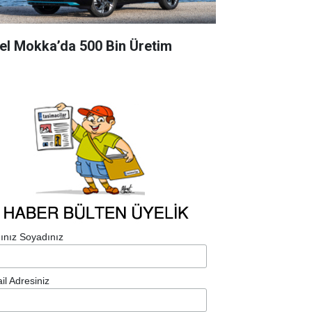
el Mokka’da 500 Bin Üretim
ınız Soyadınız
il Adresiniz