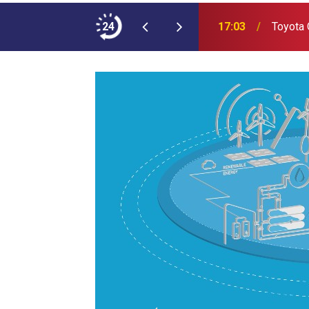
 Modeli Oldu
24
17:03
Toyota 