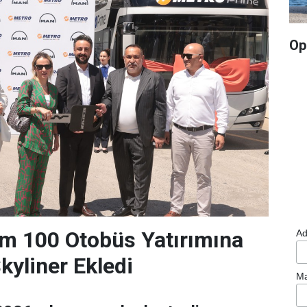
Op
m 100 Otobüs Yatırımına
Ad
yliner Ekledi
Ma