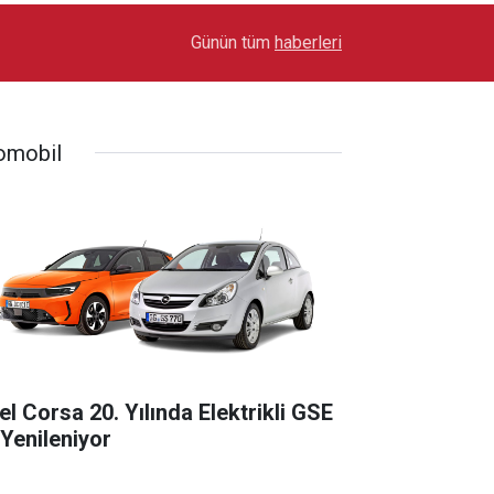
17:00
BMC PRO L 1852 Türkiye Turunu Tamamladı
Günün tüm
haberleri
omobil
el Corsa 20. Yılında Elektrikli GSE
 Yenileniyor