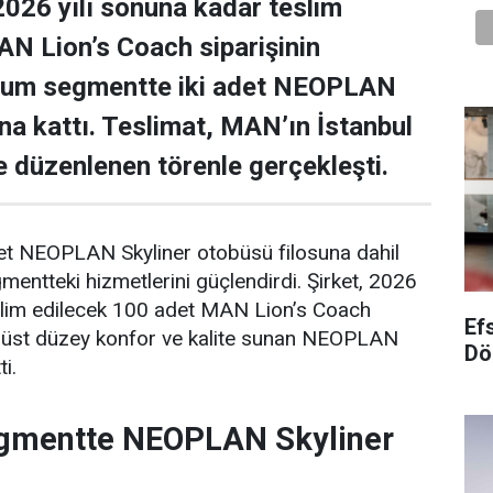
026 yılı sonuna kadar teslim
N Lion’s Coach siparişinin
ium segmentte iki adet NEOPLAN
una kattı. Teslimat, MAN’ın İstanbul
de düzenlenen törenle gerçekleşti.
det NEOPLAN Skyliner otobüsü filosuna dahil
ntteki hizmetlerini güçlendirdi. Şirket, 2026
eslim edilecek 100 adet MAN Lion’s Coach
Ef
n, üst düzey konfor ve kalite sunan NEOPLAN
Dö
ti.
gmentte NEOPLAN Skyliner