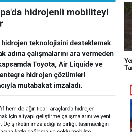
pa'da hidrojenli mobiliteyi
r
 hidrojen teknolojisini desteklemek
mak adına çalışmalarını ara vermeden
Ye
kapsamda Toyota, Air Liquide ve
Tan
entegre hidrojen çözümleri
cıyla mutabakat imzaladı.
f hem de ağır ticari araçlarda hidrojen
mak için altyapı geliştirme çalışmalarını ve yeni
r. Üç şirketin imzaladığı iş birliği, taşımacılığın
asına katkı sağlama ve çoklu mobilite