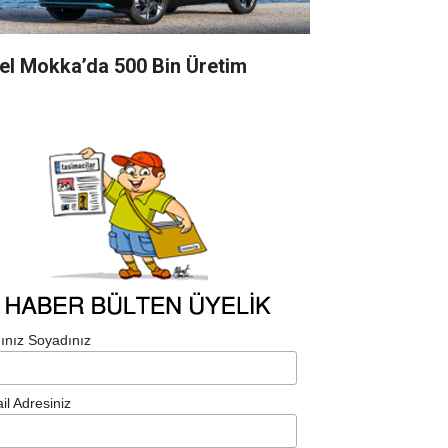
el Mokka’da 500 Bin Üretim
ınız Soyadınız
il Adresiniz