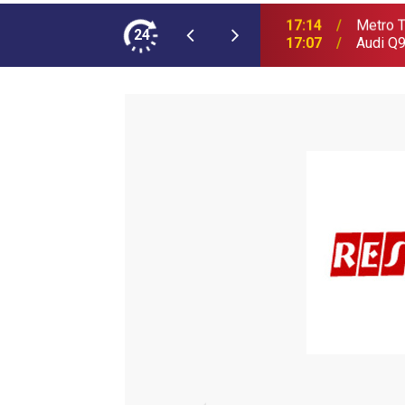
ımına NEOPLAN Skyliner Ekledi
24
17:07
Audi Q9