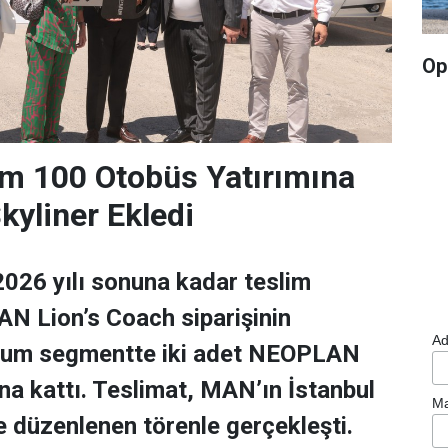
Op
m 100 Otobüs Yatırımına
yliner Ekledi
026 yılı sonuna kadar teslim
N Lion’s Coach siparişinin
Ad
ium segmentte iki adet NEOPLAN
una kattı. Teslimat, MAN’ın İstanbul
Ma
de düzenlenen törenle gerçekleşti.