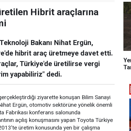
retilen Hibrit araçlarına
mi
 Teknoloji Bakanı Nihat Ergün,
e'de hibrit araç üretmeye davet etti.
Ye
raçlar, Türkiye'de üretilirse vergi
Tan
m yapabiliriz" dedi.
erçekleştirdiği ziyarette konuşan Bilim Sanayi
Nihat Ergün, otomotiv sektörüne yönelik önemli
ota Fabrikası konferans salonunda
lantının açılış konuşmasını yapan Toyota Türkiye
013’te üretim konusunda yen bir çalışma