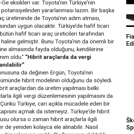
Ge eksikleri var. Toyota'nın Türkiye'nin
 potansiyelinden yararlanması lazım. Bir başka
araç üretiminde de Toyota'nın adım atması,
sından uygun olacaktır. Türkiye’de hafif ticari
ütün hafif ticari araç üreticileri tarafından
Fi
aline gelmiştir. Bunu Toyota'nın da önemli bir
Ed
ne almasında fayda olduğunu, kendilerine
nım oldu."
“Hibrit araçlarda da vergi
nılabilir”
konusuna da değinen Ergün, Toyota’nın
lümünde hibrit modelinin olduğunu da söyledi.
brit araçlardan da üretim yapılması belki
çlarla ilgili vergi düzenlemesinin yapılmasını da
. Çünkü Türkiye, cari açıkla mücadele eden bir
kapısını açmak da istemeyiz. Türkiye'de hibrit
su olursa o zaman hibrit araçlarla ilgili
Šk
 de yeniden kolayca ele alınabilir. Nasıl
Sp