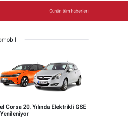
17:03
Toyota Otomotiv Sanayi Türkiye Üretime Ara Ver
Günün tüm
haberleri
omobil
el Corsa 20. Yılında Elektrikli GSE
 Yenileniyor