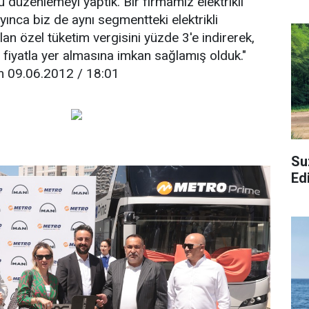
bu düzenlemeyi yaptık. Bir firmamız elektrikli
ınca biz de aynı segmentteki elektrikli
an özel tüketim vergisini yüzde 3'e indirerek,
iyatla yer almasına imkan sağlamış olduk."
m 09.06.2012 / 18:01
Su
Ed