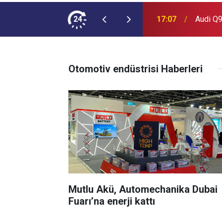
ımına NEOPLAN Skyliner Ekledi
24
17:07
Audi Q9
Otomotiv endüstrisi Haberleri
Mutlu Akü, Automechanika Dubai
Fuarı’na enerji kattı