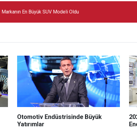
 Markanın En Büyük SUV Modeli Oldu
Otomotiv Endüstrisinde Büyük
20
Yatırımlar
En