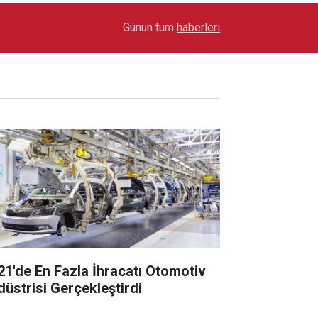
17:03
Toyota Otomotiv Sanayi Türkiye Üretime Ara Ver
Günün tüm
haberleri
21'de En Fazla İhracatı Otomotiv
düstrisi Gerçekleştirdi