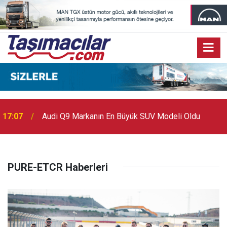
17:07
Audi Q9 Markanın En Büyük SUV Modeli Oldu
PURE-ETCR Haberleri