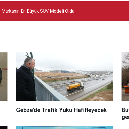
 Markanın En Büyük SUV Modeli Oldu
Gebze'de Trafik Yükü Hafifleyecek
Bü
ge