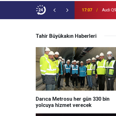
ımına NEOPLAN Skyliner Ekledi
24
17:07
Audi Q9
Tahir Büyükakın Haberleri
Darıca Metrosu her gün 330 bin
yolcuya hizmet verecek