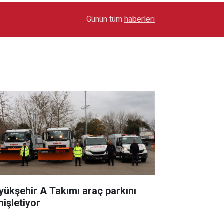
17:03
Toyota Otomotiv Sanayi Türkiye Üretime Ara Ver
Günün tüm
haberleri
yükşehir A Takımı araç parkını
nişletiyor