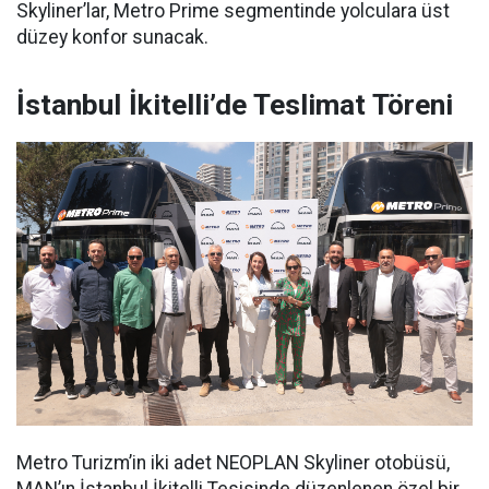
Skyliner’lar, Metro Prime segmentinde yolculara üst
düzey konfor sunacak.
İstanbul İkitelli’de Teslimat Töreni
Metro Turizm’in iki adet NEOPLAN Skyliner otobüsü,
MAN’ın İstanbul İkitelli Tesisinde düzenlenen özel bir