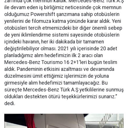
zarfında çok memnun kaldık. Mercedes-Benz Türk A.Ş
ile devam eden iş birliğimiz neticesinde çok memnun
olduğumuz Powershift şanzımana sahip otobüslerin
yenilerini de filomuza katma yönünde karar aldık. Yeni
otobüsleri tercih etmemizdeki bir diğer önemli sebep
de yeni iklimlendirme sistemi sayesinde otobüslerin
içindeki havanın, her iki dakikada bir tamamen
değiştirilebiliyor olması. 2021 yılı içerisinde 20 adet
planladığımız alım hedefimizin ilk 2 aracı olan
Mercedes-Benz Tourismo 16 2+1’leri bugün teslim
aldık. Pandeminin etkisini azaltması ve devamında
düzelmesini ümit ettiğimiz işlerimizin de yoluna
girmesiyle alım hedefimizi tamamlayacağız. Bu
süreçte Mercedes-Benz Türk A.Ş yetkililerine sunmuş
oldukları destekten ötürü teşekkürlerimizi sunarız.”
dedi.