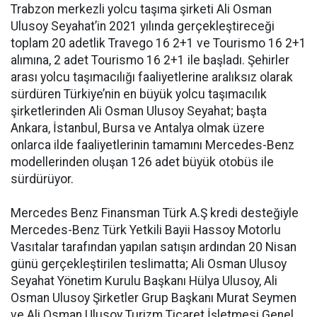
Trabzon merkezli yolcu taşıma şirketi Ali Osman
Ulusoy Seyahat’in 2021 yılında gerçekleştireceği
toplam 20 adetlik Travego 16 2+1 ve Tourismo 16 2+1
alımına, 2 adet Tourismo 16 2+1 ile başladı. Şehirler
arası yolcu taşımacılığı faaliyetlerine aralıksız olarak
sürdüren Türkiye’nin en büyük yolcu taşımacılık
şirketlerinden Ali Osman Ulusoy Seyahat; başta
Ankara, İstanbul, Bursa ve Antalya olmak üzere
onlarca ilde faaliyetlerinin tamamını Mercedes-Benz
modellerinden oluşan 126 adet büyük otobüs ile
sürdürüyor.
Mercedes Benz Finansman Türk A.Ş kredi desteğiyle
Mercedes-Benz Türk Yetkili Bayii Hassoy Motorlu
Vasıtalar tarafından yapılan satışın ardından 20 Nisan
günü gerçekleştirilen teslimatta; Ali Osman Ulusoy
Seyahat Yönetim Kurulu Başkanı Hülya Ulusoy, Ali
Osman Ulusoy Şirketler Grup Başkanı Murat Seymen
ve Ali Osman Ulusoy Turizm Ticaret İşletmesi Genel