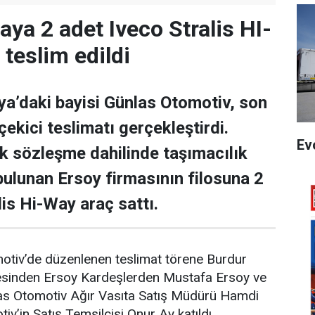
aya 2 adet Iveco Stralis HI-
eslim edildi
ya’daki bayisi Günlas Otomotiv, son
ekici teslimatı gerçekleştirdi.
Ev
k sözleşme dahilinde taşımacılık
 bulunan Ersoy firmasının filosuna 2
lis Hi-Way araç sattı.
otiv’de düzenlenen teslimat törene Burdur
esinden Ersoy Kardeşlerden Mustafa Ersoy ve
s Otomotiv Ağır Vasıta Satış Müdürü Hamdi
v’in Satış Temsilcisi Onur Ay katıldı.