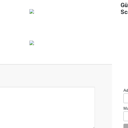
Gü
Sc
Ad
Ma