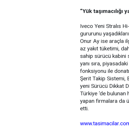
“Yük taşımacılığı 
Iveco Yeni Stralıs H
gururunu yaşadıkları
Onur Ay ise araçla ilg
az yakıt tüketimi, d
sahip sürücü kabini 
yanı sıra, piyasadak
fonksiyonu ile donat
Şerit Takip Sistemi,
yeni Sürücü Dikkat D
Türkiye ‘de bulunan h
yapan firmalara da 
etti.
www.tasimacilar.co