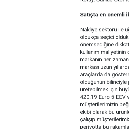
Satışta en önemli i
Nakliye sektörü ile 
oldukça seçici oldukl
önemsediğine dikkat 
kullanım maliyetinin
markanın her zaman 
markası uzun yıllard
araçlarda da gösterm
olduğunun bilinciyle 
üretebilmek için büy
420.19 Euro 5 EEV v
müşterilerimizin be
ekibi olarak bu ürünl
çalışıp müşterilerimi
periyotta bu rakamlar