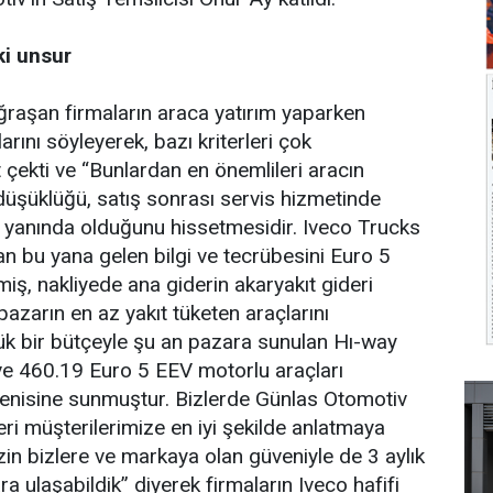
ki unsur
uğraşan firmaların araca yatırım yaparken
arını söyleyerek, bazı kriterleri çok
çekti ve “Bunlardan en önemlileri aracın
 düşüklüğü, satış sonrası servis hizmetinde
yanında olduğunu hissetmesidir. Iveco Trucks
an bu yana gelen bilgi ve tecrübesini Euro 5
iş, nakliyede ana giderin akaryakıt gideri
pazarın en az yakıt tüketen araçlarını
ük bir bütçeyle şu an pazara sunulan Hı-way
e 460.19 Euro 5 EEV motorlu araçları
ğenisine sunmuştur. Bizlerde Günlas Otomotiv
eri müşterilerimize en iyi şekilde anlatmaya
zin bizlere ve markaya olan güveniyle de 3 aylık
a ulaşabildik” diyerek firmaların Iveco hafifi