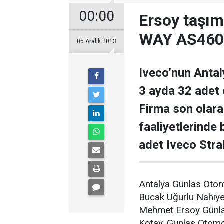
00:00
Ersoy taşım
WAY AS460 t
05 Aralık 2013
Iveco’nun Antal
3 ayda 32 adet ç
Firma son olara
faaliyetlerinde
adet Iveco Stra
Antalya Günlas Otom
Bucak Uğurlu Nahiy
Mehmet Ersoy Günla
Kotay, Günlas Otomoti