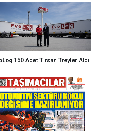
oLog 150 Adet Tırsan Treyler Aldı