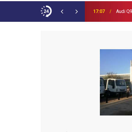
ımına NEOPLAN Skyliner Ekledi
24
17:07
Audi Q9