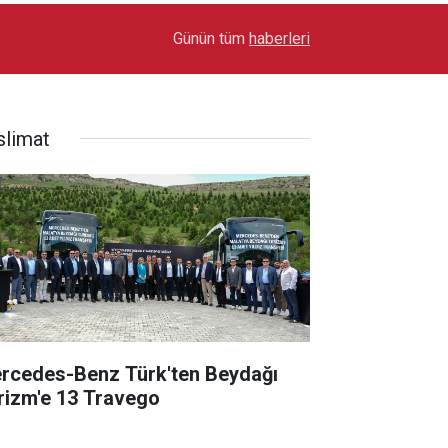
17:03
Toyota Otomotiv Sanayi Türkiye Üretime Ara Ver
Günün tüm
haberleri
slimat
rcedes-Benz Türk'ten Beydağı
rizm'e 13 Travego