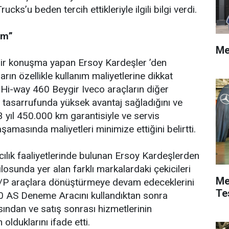
rucks’u beden tercih ettikleriyle ilgili bilgi verdi.
am”
Me
bir konuşma yapan Ersoy Kardeşler ’den
ın özellikle kullanım maliyetlerine dikkat
s Hi-way 460 Beygir Iveco araçların diğer
 tasarrufunda yüksek avantaj sağladığını ve
3 yıl 450.000 km garantisiyle ve servis
aşamasında maliyetleri minimize ettiğini belirtti.
macılık faaliyetlerinde bulunan Ersoy Kardeşlerden
losunda yer alan farklı markalardaki çekicileri
Me
P araçlara dönüştürmeye devam edeceklerini
Te
0 AS Deneme Aracını kullandıktan sonra
ından ve satış sonrası hizmetlerinin
lduklarını ifade etti.