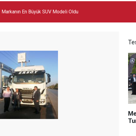
 Markanın En Büyük SUV Modeli Oldu
Te
Me
Tu