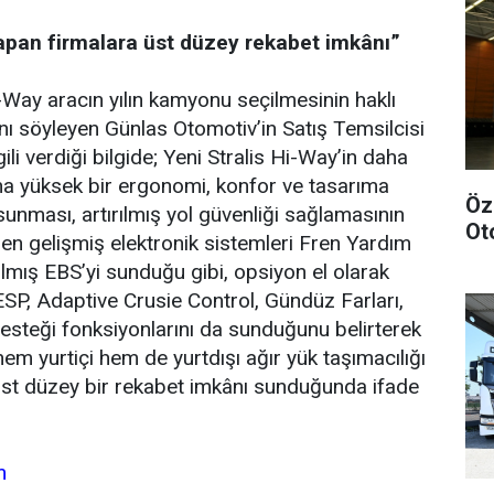
yapan firmalara üst düzey rekabet imkânı”
i-Way aracın yılın kamyonu seçilmesinin haklı
nı söyleyen Günlas Otomotiv’in Satış Temsilcisi
ili verdiği bilgide; Yeni Stralis Hi-Way’in daha
aha yüksek bir ergonomi, konfor ve tasarıma
Öz
sunması, artırılmış yol güvenliği sağlamasının
Ot
i en gelişmiş elektronik sistemleri Fren Yardım
ılmış EBS’yi sunduğu gibi, opsiyon el olarak
 ESP, Adaptive Crusie Control, Gündüz Farları,
esteği fonksiyonlarını da sunduğunu belirterek
em yurtiçi hem de yurtdışı ağır yük taşımacılığı
üst düzey bir rekabet imkânı sunduğunda ifade
m