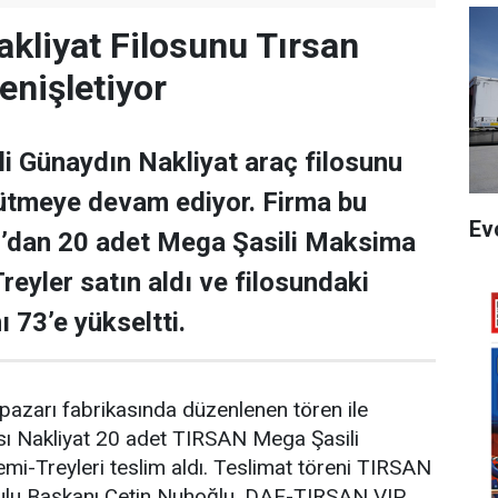
kliyat Filosunu Tırsan
genişletiyor
i Günaydın Nakliyat araç filosunu
ütmeye devam ediyor. Firma bu
Ev
dan 20 adet Mega Şasili Maksima
reyler satın aldı ve filosundaki
 73’e yükseltti.
azarı fabrikasında düzenlenen tören ile
sı Nakliyat 20 adet TIRSAN Mega Şasili
i-Treyleri teslim aldı. Teslimat töreni TIRSAN
ulu Başkanı Çetin Nuhoğlu, DAF-TIRSAN VIP