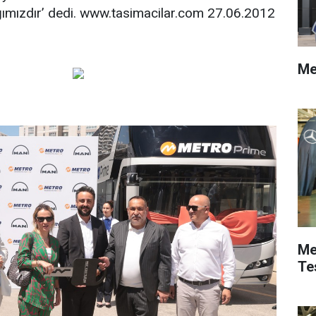
ğımızdır’ dedi. www.tasimacilar.com 27.06.2012
Me
Me
Te