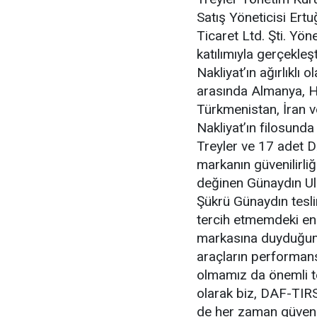
Satış Yöneticisi Ert
Ticaret Ltd. Şti. Yö
katılımıyla gerçekleş
Nakliyat’ın ağırlıklı 
arasında Almanya, H
Türkmenistan, İran v
Nakliyat’ın filosund
Treyler ve 17 adet D
markanın güvenilirliğ
değinen Günaydın Ul
Şükrü Günaydın tesli
tercih etmemdeki en
markasına duyduğum 
araçların performansı
olmamız da önemli te
olarak biz, DAF-TIRS
de her zaman güven