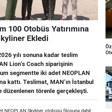
m 100 Otobüs Yatırımına
yliner Ekledi
Öz
Ot
026 yılı sonuna kadar teslim
N Lion’s Coach siparişinin
ium segmentte iki adet NEOPLAN
una kattı. Teslimat, MAN’ın İstanbul
de düzenlenen törenle gerçekleşti.
det NEOPLAN Skyliner otobüsü filosuna dahil