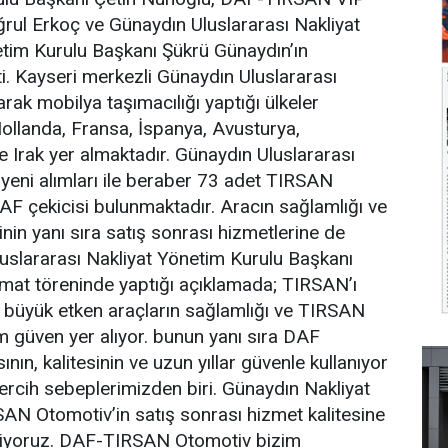
uğrul Erkoç ve Günaydın Uluslararası Nakliyat
netim Kurulu Başkanı Şükrü Günaydın’ın
ti. Kayseri merkezli Günaydın Uluslararası
olarak mobilya taşımacılığı yaptığı ülkeler
ollanda, Fransa, İspanya, Avusturya,
e Irak yer almaktadır. Günaydın Uluslararası
a yeni alımları ile beraber 73 adet TIRSAN
AF çekicisi bulunmaktadır. Aracın sağlamlığı ve
inin yanı sıra satış sonrası hizmetlerine de
uslararası Nakliyat Yönetim Kurulu Başkanı
mat töreninde yaptığı açıklamada; TIRSAN’ı
 büyük etken araçların sağlamlığı ve TIRSAN
güven yer alıyor. bunun yanı sıra DAF
nın, kalitesinin ve uzun yıllar güvenle kullanıyor
rcih sebeplerimizden biri. Günaydın Nakliyat
AN Otomotiv’in satış sonrası hizmet kalitesine
iyoruz. DAF-TIRSAN Otomotiv bizim