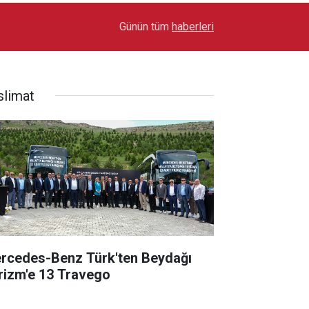
17:03
Toyota Otomotiv Sanayi Türkiye Üretime Ara Ver
Günün tüm
haberleri
slimat
rcedes-Benz Türk'ten Beydağı
rizm'e 13 Travego