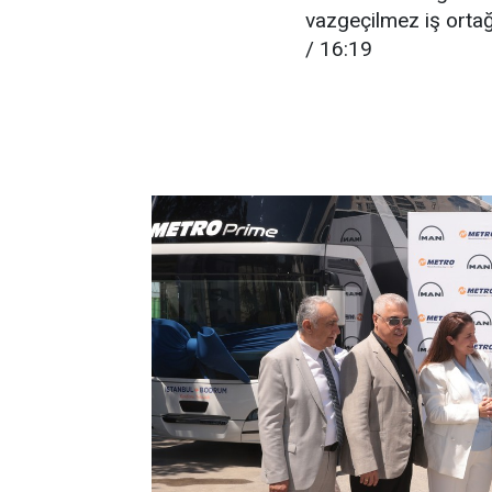
vazgeçilmez iş orta
/ 16:19