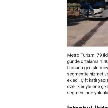
Metro Turizm, 79 ilde
günde ortalama 1.400 
filosunu genişletme
segmentte hizmet ve
ekledi. Çift katlı yapı
özellikleriyle öne ç
segmentinde yolcula