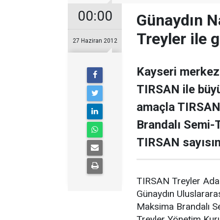
00:00
Günaydın Na
Treyler ile 
27 Haziran 2012
Kayseri merkezl
TIRSAN ile büy
amaçla TIRSAN’
Brandalı Semi-T
TIRSAN sayısını
TIRSAN Treyler Adap
Günaydın Uluslarara
Maksima Brandalı Sem
Treyler Yönetim Kur