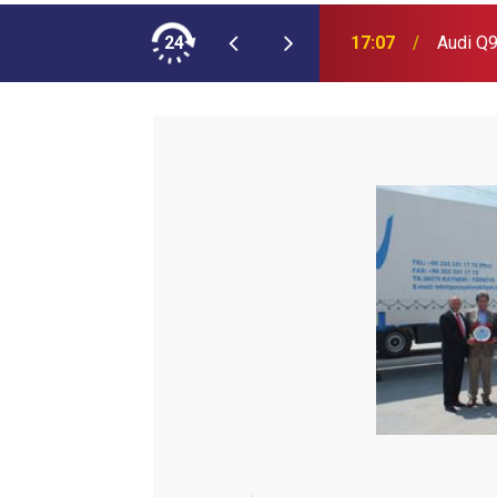
ımına NEOPLAN Skyliner Ekledi
24
17:07
Audi Q9