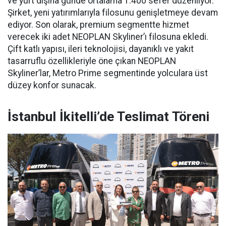
ve yurt dışına günde ortalama 1.400 sefer düzenliyor.
Şirket, yeni yatırımlarıyla filosunu genişletmeye devam
ediyor. Son olarak, premium segmentte hizmet
verecek iki adet NEOPLAN Skyliner’ı filosuna ekledi.
Çift katlı yapısı, ileri teknolojisi, dayanıklı ve yakıt
tasarruflu özellikleriyle öne çıkan NEOPLAN
Skyliner’lar, Metro Prime segmentinde yolculara üst
düzey konfor sunacak.
İstanbul İkitelli’de Teslimat Töreni