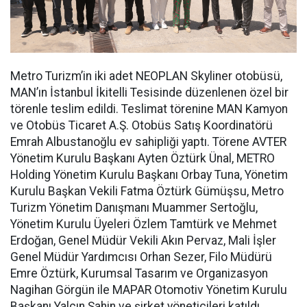
Metro Turizm’in iki adet NEOPLAN Skyliner otobüsü,
MAN’ın İstanbul İkitelli Tesisinde düzenlenen özel bir
törenle teslim edildi. Teslimat törenine MAN Kamyon
ve Otobüs Ticaret A.Ş. Otobüs Satış Koordinatörü
Emrah Albustanoğlu ev sahipliği yaptı. Törene AVTER
Yönetim Kurulu Başkanı Ayten Öztürk Ünal, METRO
Holding Yönetim Kurulu Başkanı Orbay Tuna, Yönetim
Kurulu Başkan Vekili Fatma Öztürk Gümüşsu, Metro
Turizm Yönetim Danışmanı Muammer Sertoğlu,
Yönetim Kurulu Üyeleri Özlem Tamtürk ve Mehmet
Erdoğan, Genel Müdür Vekili Akın Pervaz, Mali İşler
Genel Müdür Yardımcısı Orhan Sezer, Filo Müdürü
Emre Öztürk, Kurumsal Tasarım ve Organizasyon
Nagihan Görgün ile MAPAR Otomotiv Yönetim Kurulu
Başkanı Yalçın Şahin ve şirket yöneticileri katıldı.