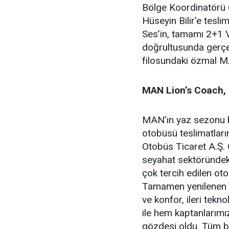
Bölge Koordinatörü 
Hüseyin Bilir’e tesli
Ses’in, tamamı 2+1 
doğrultusunda gerçekl
filosundaki özmal MA
MAN Lion’s Coach, 
MAN’ın yaz sezonu bi
otobüsü teslimatlar
Otobüs Ticaret A.Ş.
seyahat sektöründek
çok tercih edilen o
Tamamen yenilenen 
ve konfor, ileri tekno
ile hem kaptanlarımı
gözdesi oldu. Tüm bu