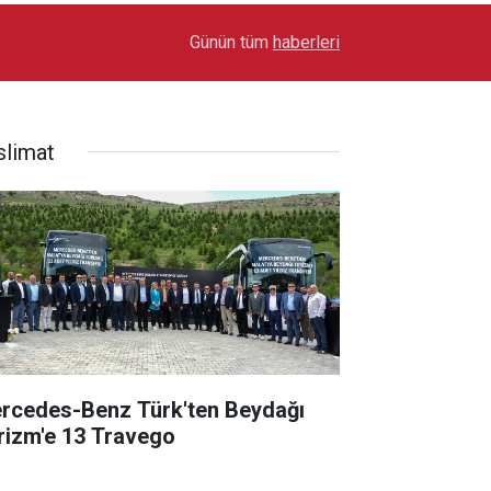
17:03
Toyota Otomotiv Sanayi Türkiye Üretime Ara Ver
Günün tüm
haberleri
slimat
rcedes-Benz Türk'ten Beydağı
rizm'e 13 Travego