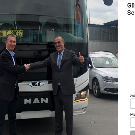
Gü
Sc
Ad
Ma