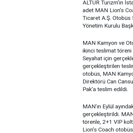
ALTUR Turizm’in İstan
adet MAN Lion’s Co
Ticaret A.Ş. Otobüs
Yönetim Kurulu Başka
MAN Kamyon ve Otobü
ikinci teslimat töreni
Seyahat için gerçekle
gerçekleştirilen tes
otobüs, MAN Kamyon
Direktörü Can Cansu 
Pak’a teslim edildi.
MAN’ın Eylül ayındak
gerçekleştirildi. MAN
törenle, 2+1 VIP ko
Lion’s Coach otobü