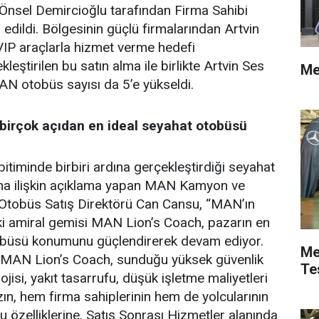
Önsel Demircioğlu tarafından Firma Sahibi
m edildi. Bölgesinin güçlü firmalarından Artvin
VIP araçlarla hizmet verme hedefi
eştirilen bu satın alma ile birlikte Artvin Ses
Me
N otobüs sayısı da 5’e yükseldi.
birçok açıdan en ideal seyahat otobüsü
timinde birbiri ardına gerçekleştirdiği seyahat
ına ilişkin açıklama yapan MAN Kamyon ve
 Otobüs Satış Direktörü Can Cansu, “MAN’ın
i amiral gemisi MAN Lion’s Coach, pazarın en
tobüsü konumunu güçlendirerek devam ediyor.
Me
MAN Lion’s Coach, sunduğu yüksek güvenlik
Te
lojisi, yakıt tasarrufu, düşük işletme maliyetleri
zın, hem firma sahiplerinin hem de yolcularının
 özelliklerine, Satış Sonrası Hizmetler alanında