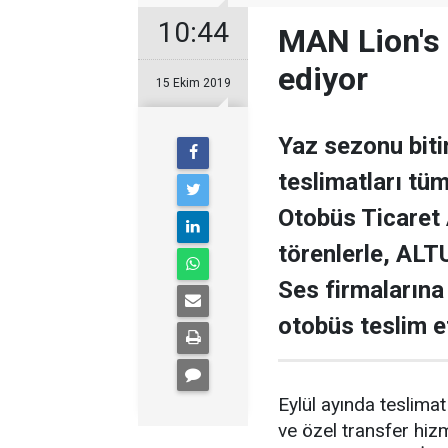
10:44
MAN Lion's 
ediyor
15 Ekim 2019
Yaz sezonu bit
teslimatları tü
Otobüs Ticaret 
törenlerle, ALT
Ses firmaların
otobüs teslim et
Eylül ayında teslimat 
ve özel transfer hiz