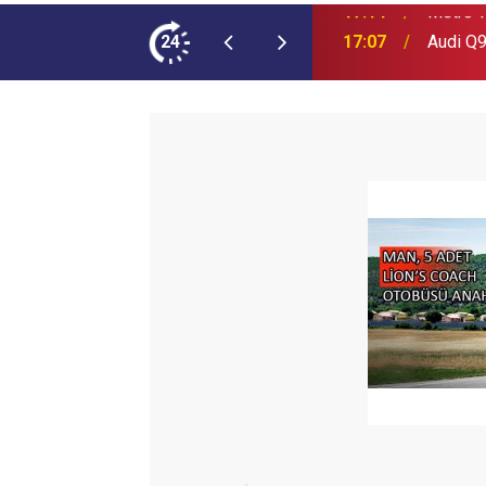
ımına NEOPLAN Skyliner Ekledi
24
17:07
Audi Q9