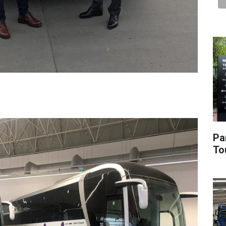
Pa
To