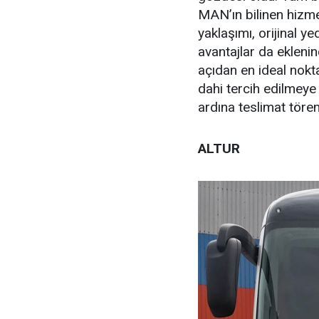
MAN’ın bilinen hizme
yaklaşımı, orijinal y
avantajlar da ekleni
açıdan en ideal nok
dahi tercih edilmeye
ardına teslimat töre
ALTUR