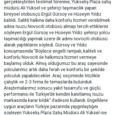
gerçekleştirilen teslimat törenine, Yükseliş Plaza satış
müdürü Ali Yüksel ve şehiriçi taşımacılık yapan
bireysel otobüsçü Ergül Gürsoy ve Hüseyin Yıldız
katıldı. Salihli halkına daha konforlu hizmet verebilmek
adına Isuzu Novociti otobüsü almayı tercih ettiklerini
söyleyen Ergül Gürsoy ve Hüseyin Yıldız şehiriçi yolcu
taşımacılığı yapmak üzere ilk adımı novociti otobüsü
alarak yaptıklarını söyledi. Gürsoy ve Yıldız
konuşmasında “Böylece engelli rampalı, kaliteli ve
konforlu Novociti ile halkımıza hizmet vermeye
başlamış olduk. Almış olduğumuz bu araç sayesinde
yolcularımız artık daha ferah ve konforlu bir şekilde
yolculuk yapabilecekler. Araç seçiminde titizlikle
çalıştık ve 2-3 firma ile temaslarda bulunduk.
Araştırmalarımız sonucu yakıt tasarrufu ve güçlü
performansı ile Türkiye’de kendini kanıtlamış Isuzu
markasında karar kıldık” ifadesini kullandı. Engellilere
uygun araçların Türkiye pazarında yaygınlaştığını
söyleyen Yükseliş Plaza Satış Müdürü Ali Yüksel ise