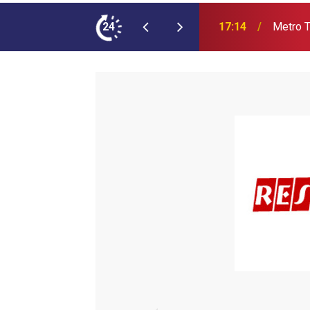
ımına NEOPLAN Skyliner Ekledi
24
17:07
Audi Q9