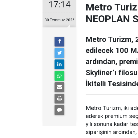
17:14
Metro Turiz
NEOPLAN Sk
30 Temmuz 2026
Metro Turizm, 2
edilecek 100 MA
ardından, prem
Skyliner’ı filos
İkitelli Tesisin
Metro Turizm, iki a
ederek premium segme
yılı sonuna kadar t
siparişinin ardında