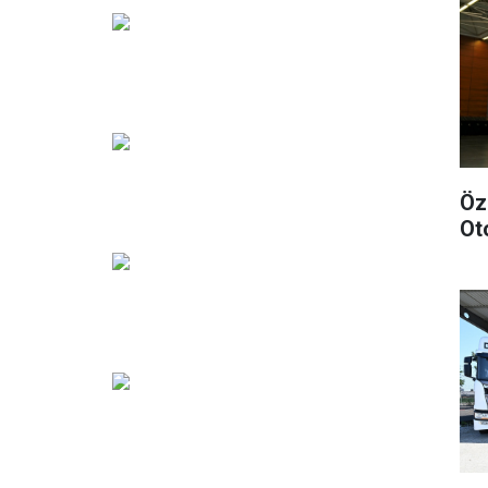
Öz
Ot