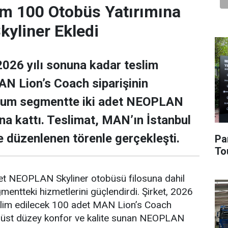
m 100 Otobüs Yatırımına
yliner Ekledi
026 yılı sonuna kadar teslim
N Lion’s Coach siparişinin
ium segmentte iki adet NEOPLAN
una kattı. Teslimat, MAN’ın İstanbul
de düzenlenen törenle gerçekleşti.
Pa
To
det NEOPLAN Skyliner otobüsü filosuna dahil
ntteki hizmetlerini güçlendirdi. Şirket, 2026
eslim edilecek 100 adet MAN Lion’s Coach
n, üst düzey konfor ve kalite sunan NEOPLAN