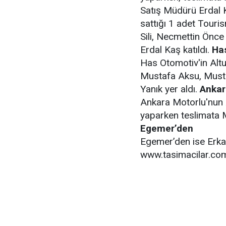
Satış Müdürü Erdal K
sattığı 1 adet Touris
Sili, Necmettin Önc
Erdal Kaş katıldı.
Ha
Has Otomotiv'in Altu
Mustafa Aksu, Must
Yanık yer aldı.
Ankar
Ankara Motorlu'nun A
yaparken teslimata 
Egemer’den
Egemer’den ise Erkay
www.tasimacilar.co