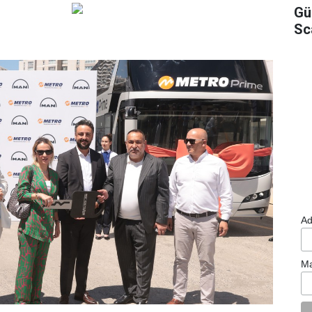
Gü
Sc
Ad
Ma