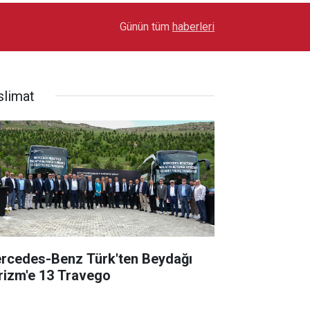
17:03
Toyota Otomotiv Sanayi Türkiye Üretime Ara Ver
Günün tüm
haberleri
slimat
rcedes-Benz Türk'ten Beydağı
rizm'e 13 Travego