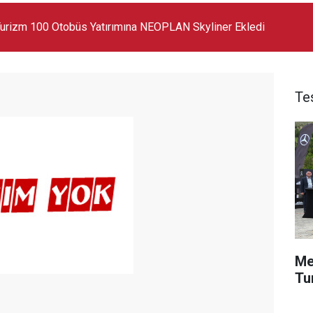
 Markanın En Büyük SUV Modeli Oldu
Te
Me
Tu