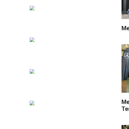
Me
Me
Te