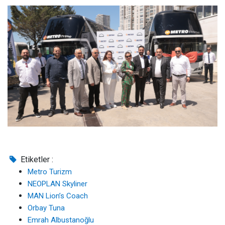
Etiketler :
Metro Turizm
NEOPLAN Skyliner
MAN Lion’s Coach
Orbay Tuna
Emrah Albustanoğlu