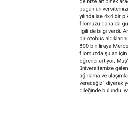
de bize ait binek ar
bugün üniversitemizi
yılında ise 4x4 bir pi
filomuzu daha da güç
ilgili de bilgi verdi
bir otobüs aldıkları
800 bin liraya Merc
filomuzda şu an için
öğrenci artıyor, Muş'
üniversitemize gelen
ağırlama ve ulaşıml
vereceğiz” diyerek y
dileğinde bulundu. 