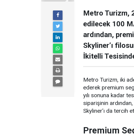
Metro Turizm, 2
edilecek 100 MA
ardından, prem
Skyliner’ı filos
İkitelli Tesisin
Metro Turizm, iki a
ederek premium segme
yılı sonuna kadar t
siparişinin ardında
Skyliner’ı da tercih et
Premium Se