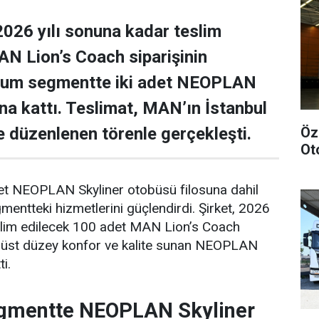
026 yılı sonuna kadar teslim
N Lion’s Coach siparişinin
ium segmentte iki adet NEOPLAN
una kattı. Teslimat, MAN’ın İstanbul
de düzenlenen törenle gerçekleşti.
Öz
Ot
det NEOPLAN Skyliner otobüsü filosuna dahil
ntteki hizmetlerini güçlendirdi. Şirket, 2026
eslim edilecek 100 adet MAN Lion’s Coach
n, üst düzey konfor ve kalite sunan NEOPLAN
ti.
gmentte NEOPLAN Skyliner