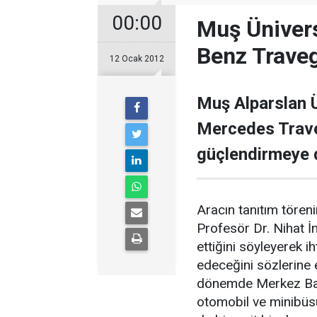
00:00
Muş Ünivers
Benz Traveg
12 Ocak 2012
Muş Alparslan Ü
Mercedes Trave
güçlendirmeye 
Aracın tanıtım töre
Profesör Dr. Nihat 
ettiğini söyleyerek 
edeceğini sözlerine 
dönemde Merkez Ban
otomobil ve minibüsün