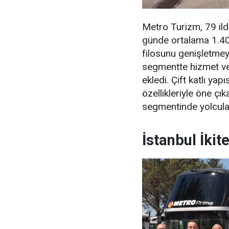
Metro Turizm, 79 ilde
günde ortalama 1.400 
filosunu genişletme
segmentte hizmet ve
ekledi. Çift katlı yapı
özellikleriyle öne ç
segmentinde yolcula
İstanbul İkit