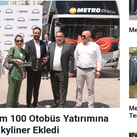
Me
Me
Te
m 100 Otobüs Yatırımına
yliner Ekledi