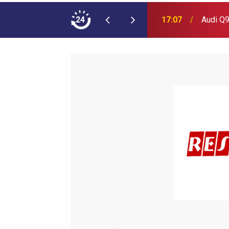
ımına NEOPLAN Skyliner Ekledi
24
17:07
Audi Q9