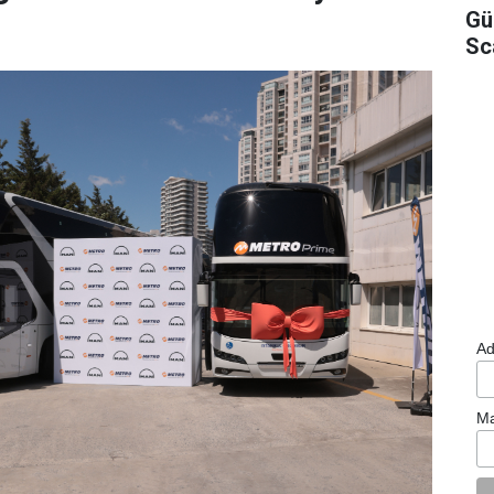
Gü
Sc
Ad
Ma