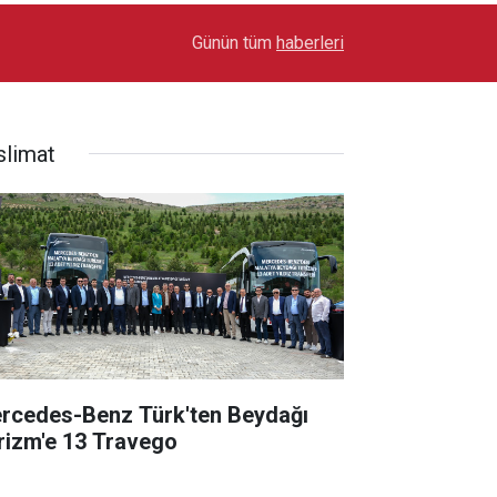
17:03
Toyota Otomotiv Sanayi Türkiye Üretime Ara Ver
Günün tüm
haberleri
slimat
rcedes-Benz Türk'ten Beydağı
rizm'e 13 Travego