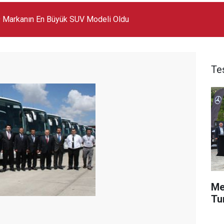
 Markanın En Büyük SUV Modeli Oldu
Te
Me
Tu