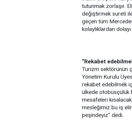
tutunmak zorlaşır. E
değiştirmek sureti il
geçen tüm Mercedes-
kolaylıklardan dolay
“Rekabet edebilmek 
Turizm sektörünün ço
Yönetim Kurulu Üyesi
rekabet edebilmek iç
ülkede otobüsçülük h
mesafeleri kısalaca
mesleğimiz bu iş el
peşindeyiz” dedi.