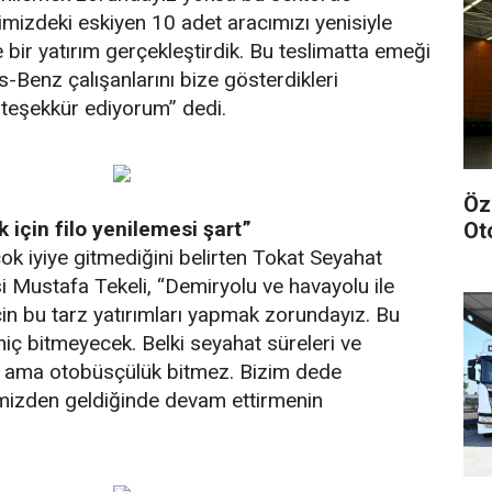
limizdeki eskiyen 10 adet aracımızı yenisiyle
e bir yatırım gerçekleştirdik. Bu teslimatta emeği
Benz çalışanlarını bize gösterdikleri
ı teşekkür ediyorum” dedi.
Öz
için filo yenilemesi şart”
Ot
k iyiye gitmediğini belirten Tokat Seyahat
 Mustafa Tekeli, “Demiryolu ve havayolu ile
in bu tarz yatırımları yapmak zorundayız. Bu
iç bitmeyecek. Belki seyahat süreleri ve
k ama otobüsçülük bitmez. Bizim dede
imizden geldiğinde devam ettirmenin