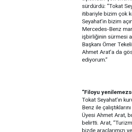
sürdürdü: “Tokat Seya
itibariyle bizim çok 
Seyahat’in bizim açı
Mercedes-Benz mark
işbirliğinin sürmesi
Başkanı Ömer Tekeli’
Ahmet Arat’a da göst
ediyorum.”
“Filoyu yenilemezs
Tokat Seyahat’ın kur
Benz ile çalıştıkları
Üyesi Ahmet Arat, b
belirtti. Arat, “Tur
bizde araçlarımızı 