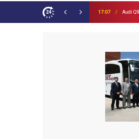
ımına NEOPLAN Skyliner Ekledi
24
17:07
Audi Q9