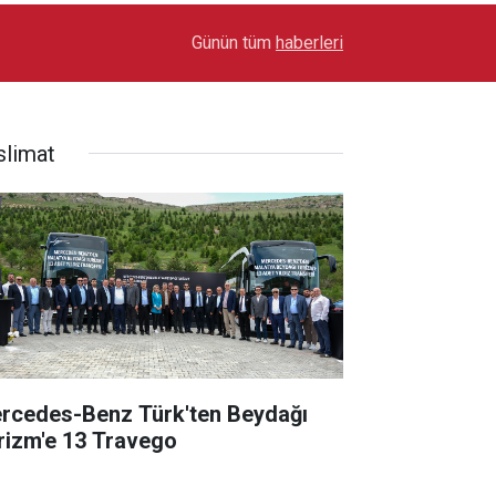
17:03
Toyota Otomotiv Sanayi Türkiye Üretime Ara Ver
Günün tüm
haberleri
slimat
rcedes-Benz Türk'ten Beydağı
rizm'e 13 Travego