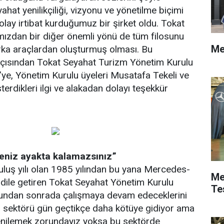
hat yenilikçiliği, vizyonu ve yönetilme biçimi
kolay irtibat kurduğumuz bir şirket oldu. Tokat
mızdan bir diğer önemli yönü de tüm filosunu
Me
a araçlardan oluşturmuş olması. Bu
 açısından Tokat Seyahat Turizm Yönetim Kurulu
ye, Yönetim Kurulu üyeleri Musatafa Tekeli ve
erdikleri ilgi ve alakadan dolayı teşekkür
eniz ayakta kalamazsınız”
uluş yılı olan 1985 yılından bu yana Mercedes-
Me
nı dile getiren Tokat Seyahat Yönetim Kurulu
Te
undan sonrada çalışmaya devam edeceklerini
izm sektörü gün geçtikçe daha kötüye gidiyor ama
yenilemek zorundayız yoksa bu sektörde