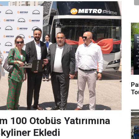
Pa
To
m 100 Otobüs Yatırımına
yliner Ekledi