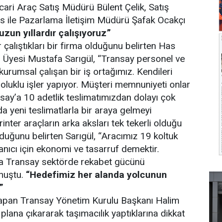
icari Araç Satış Müdürü Bülent Çelik, Satış
s ile Pazarlama İletişim Müdürü Şafak Ocakçı
uzun yıllardır çalışıyoruz”
r çalıştıkları bir firma olduğunu belirten Has
 Üyesi Mustafa Sarıgül, “Transay personel ve
kurumsal çalışan bir iş ortağımız. Kendileri
soluklu işler yapıyor. Müşteri memnuniyeti onlar
nsay’a 10 adetlik teslimatımızdan dolayı çok
a yeni teslimatlarla bir araya gelmeyi
rinter araçların arka aksları tek tekerli olduğu
duğunu belirten Sarıgül, “Aracımız 19 koltuk
lanıcı için ekonomi ve tasarruf demektir.
mla Transay sektörde rekabet gücünü
onuştu.
“Hedefimiz her alanda yolcunun
”
pan Transay Yönetim Kurulu Başkanı Halim
n plana çıkararak taşımacılık yaptıklarına dikkat