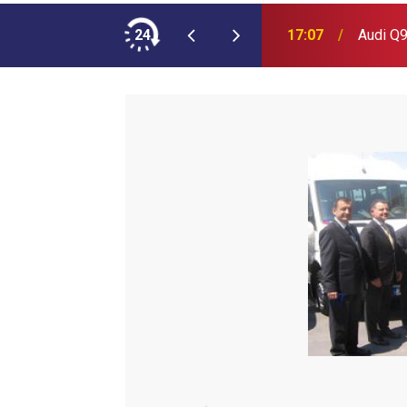
ımına NEOPLAN Skyliner Ekledi
24
17:07
Audi Q9