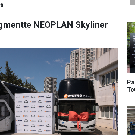
ti.
gmentte NEOPLAN Skyliner
Pa
To