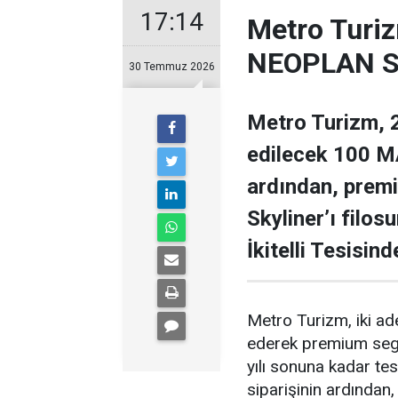
17:14
Metro Turiz
NEOPLAN Sk
30 Temmuz 2026
Metro Turizm, 2
edilecek 100 MA
ardından, prem
Skyliner’ı filos
İkitelli Tesisin
Metro Turizm, iki a
ederek premium segme
yılı sonuna kadar t
siparişinin ardında