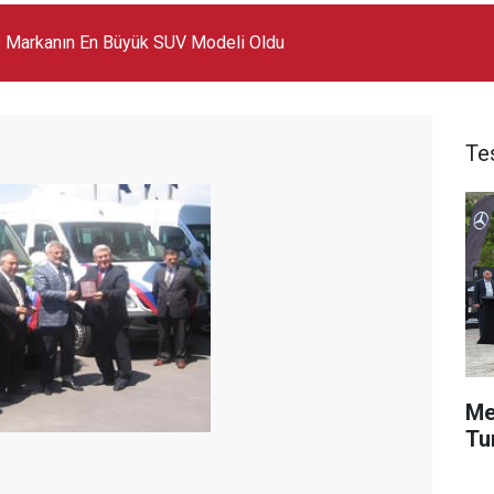
 Markanın En Büyük SUV Modeli Oldu
Te
Me
Tu