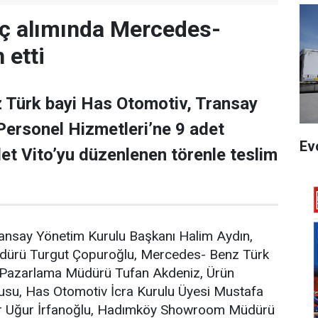
aç alımında Mercedes-
 etti
Türk bayi Has Otomotiv, Transay
Personel Hizmetleri’ne 9 adet
Ev
det Vito’yu düzenlenen törenle teslim
ransay Yönetim Kurulu Başkanı Halim Aydın,
dürü Turgut Çopuroğlu, Mercedes- Benz Türk
e Pazarlama Müdürü Tufan Akdeniz, Ürün
su, Has Otomotiv İcra Kurulu Üyesi Mustafa
ür Uğur İrfanoğlu, Hadımköy Showroom Müdürü