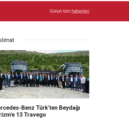
17:03
Toyota Otomotiv Sanayi Türkiye Üretime Ara Ver
Günün tüm
haberleri
slimat
rcedes-Benz Türk'ten Beydağı
rizm'e 13 Travego