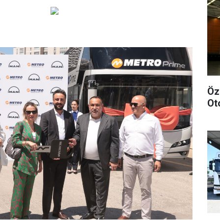
Öz
Ot