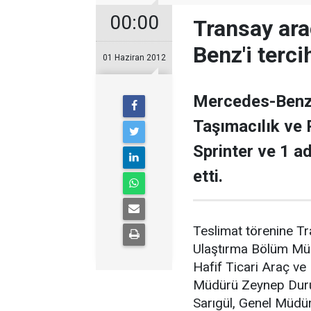
00:00
Transay ar
Benz'i tercih
01 Haziran 2012
Mercedes-Benz 
Taşımacılık ve 
Sprinter ve 1 a
etti.
Teslimat törenine T
Ulaştırma Bölüm Mü
Hafif Ticari Araç v
Müdürü Zeynep Duru
Sarıgül, Genel Müd