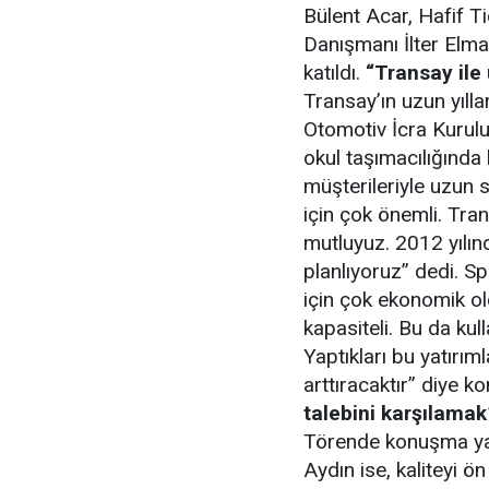
Bülent Acar, Hafif T
Danışmanı İlter Elma
katıldı.
“Transay ile 
Transay’ın uzun yılla
Otomotiv İcra Kurulu
okul taşımacılığında 
müşterileriyle uzun 
için çok önemli. Tra
mutluyuz. 2012 yılınd
planlıyoruz” dedi. Sp
için çok ekonomik ol
kapasiteli. Bu da kul
Yaptıkları bu yatırı
arttıracaktır” diye k
talebini karşılamak
Törende konuşma ya
Aydın ise, kaliteyi ö