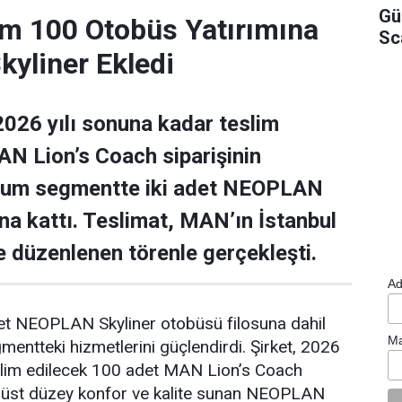
Gü
m 100 Otobüs Yatırımına
Sc
yliner Ekledi
026 yılı sonuna kadar teslim
N Lion’s Coach siparişinin
ium segmentte iki adet NEOPLAN
una kattı. Teslimat, MAN’ın İstanbul
de düzenlenen törenle gerçekleşti.
Ad
det NEOPLAN Skyliner otobüsü filosuna dahil
Ma
ntteki hizmetlerini güçlendirdi. Şirket, 2026
eslim edilecek 100 adet MAN Lion’s Coach
n, üst düzey konfor ve kalite sunan NEOPLAN