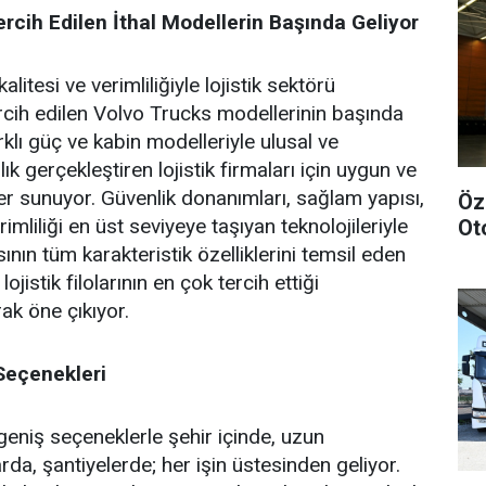
rcih Edilen İthal Modellerin Başında Geliyor
alitesi ve verimliliğiyle lojistik sektörü
rcih edilen Volvo Trucks modellerinin başında
rklı güç ve kabin modelleriyle ulusal ve
ık gerçekleştiren lojistik firmaları için uygun ve
er sunuyor. Güvenlik donanımları, sağlam yapısı,
Öz
imliliği en üst seviyeye taşıyan teknolojileriyle
Ot
nın tüm karakteristik özelliklerini temsil eden
ojistik filolarının en çok tercih ettiği
ak öne çıkıyor.
Seçenekleri
eniş seçeneklerle şehir içinde, uzun
da, şantiyelerde; her işin üstesinden geliyor.