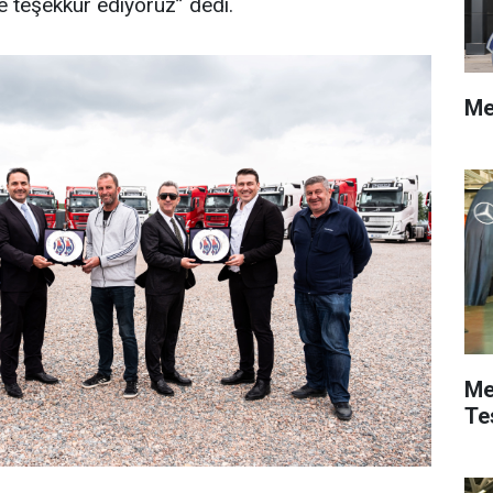
ne teşekkür ediyoruz” dedi.
Me
Me
Te