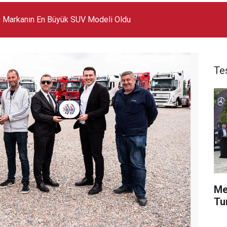
 Markanın En Büyük SUV Modeli Oldu
Te
Me
Tu