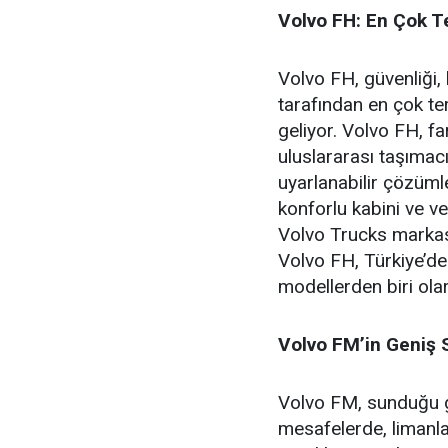
Volvo FH: En Çok Te
Volvo FH, güvenliği, k
tarafından en çok te
geliyor. Volvo FH, fa
uluslararası taşımacıl
uyarlanabilir çözüml
konforlu kabini ve ver
Volvo Trucks markası
Volvo FH, Türkiye’de l
modellerden biri olar
Volvo FM’in Geniş 
Volvo FM, sunduğu g
mesafelerde, limanlar