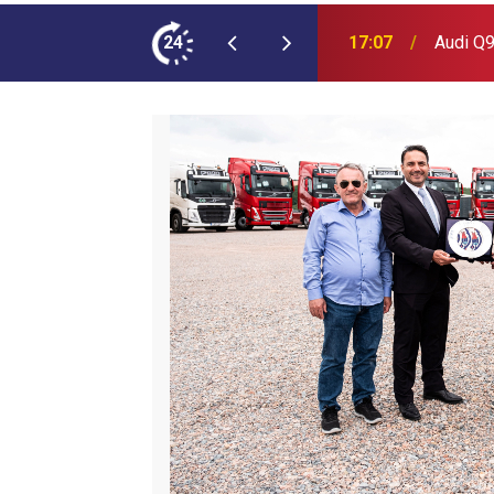
ımına NEOPLAN Skyliner Ekledi
24
17:07
Audi Q9