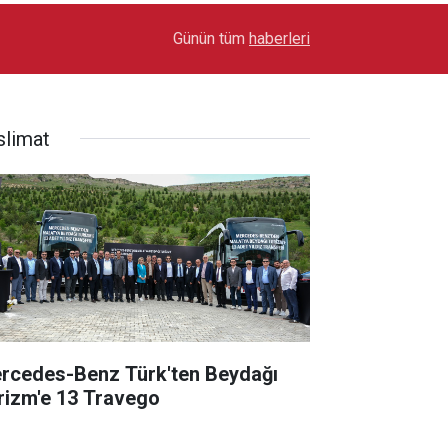
17:03
Toyota Otomotiv Sanayi Türkiye Üretime Ara Ver
Günün tüm
haberleri
slimat
rcedes-Benz Türk'ten Beydağı
rizm'e 13 Travego