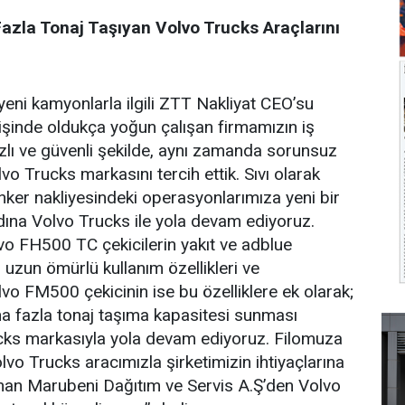
Fazla Tonaj Taşıyan Volvo Trucks Araçlarını
i yeni kamyonlarla ilgili ZTT Nakliyat CEO’su
 işinde oldukça yoğun çalışan firmamızın iş
lı ve güvenli şekilde, aynı zamanda sorunsuz
lvo Trucks markasını tercih ettik. Sıvı olarak
nker nakliyesindeki operasyonlarımıza yeni bir
ına Volvo Trucks ile yola devam ediyoruz.
o FH500 TC çekicilerin yakıt ve adblue
 uzun ömürlü kullanım özellikleri ve
Volvo FM500 çekicinin ise bu özelliklere ek olarak;
aha fazla tonaj taşıma kapasitesi sunması
cks markasıyla yola devam ediyoruz. Filomuza
lvo Trucks aracımızla şirketimizin ihtiyaçlarına
nan Marubeni Dağıtım ve Servis A.Ş’den Volvo