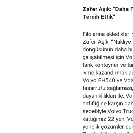
Zafer Aşık: “Daha 
Tercih Ettik”
Filolarına ekledikler
Zafer Aşık; “Nakliye
döngüsünün daha hız
çalışabilmesi için Vo
tank konteyner ve ta
ivme kazandırmak ad
Volvo FH540 ve Volv
tasarrufu sağlaması,
dayanıklılıkları ile; 
hafifliğine karşın d
sebebiyle Volvo Tru
kattığımız 22 yeni Vo
yönelik çözümler su