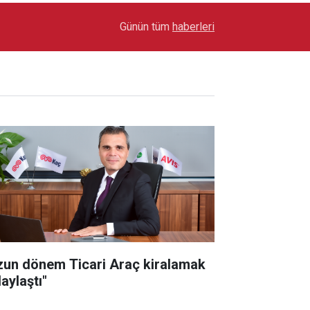
17:03
Toyota Otomotiv Sanayi Türkiye Üretime Ara Ver
Günün tüm
haberleri
zun dönem Ticari Araç kiralamak
aylaştı"