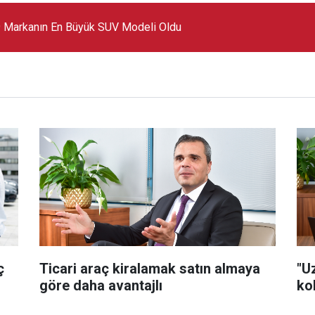
 Markanın En Büyük SUV Modeli Oldu
ç
Ticari araç kiralamak satın almaya
"U
göre daha avantajlı
kol