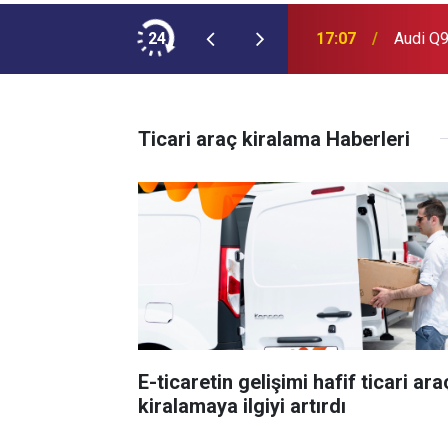
ımına NEOPLAN Skyliner Ekledi
24
17:07
Audi Q9
Ticari araç kiralama Haberleri
E-ticaretin gelişimi hafif ticari ara
kiralamaya ilgiyi artırdı