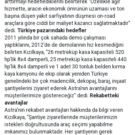
arttırmayı hedeflediklerini belirterek “Özellikle ağır
hizmette, aracın ekonomik ömrünün uzaması ve ton
başına düşen yakıt sarfiyatının düşmesi on-road
araçlara göre ciddi bir maliyet kazancı sağlatmaktadır”
dedi.
Türkiye pazarındaki hedefler
2011 yılında bir çok sahada demo çalışması
yaptıklarını, 2012'de de demolarının hız kesmediğini
belirten Kızılkaya, “26 metreküp kasa kapasiteli 520
hp’lik 8x4 damperli, 25 metreküp kasa kapasiteli 440
hp’lık 8x4 damperli ve 1 adet 30 tonluk belden kırma
kaya kamyonu ile ekip olarak yeniden Türkiye
genelindeki bir çok madencilik, dekopaj, baraj, inşaat
şantiyelerini ziyaret ederek Astra’nın avantajlarını
müşterilerimize göstereceğiz" dedi.
Rekabetteki
avantajlar
Astra'nın rekabet avantajları hakkında da bilgi veren
Kızılkaya, “Şantiye ziyaretlerinde müşterilerimizin
istekleri doğrultusunda araç seçimi yapabilme
imkanımız bulunmaktadır. Her şantiyenin gerek