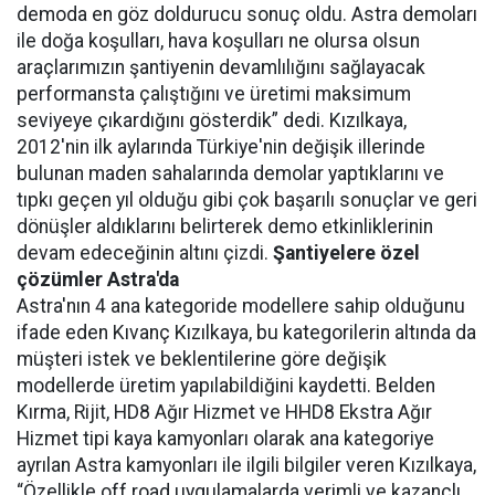
demoda en göz doldurucu sonuç oldu. Astra demoları
ile doğa koşulları, hava koşulları ne olursa olsun
araçlarımızın şantiyenin devamlılığını sağlayacak
performansta çalıştığını ve üretimi maksimum
seviyeye çıkardığını gösterdik” dedi. Kızılkaya,
2012'nin ilk aylarında Türkiye'nin değişik illerinde
bulunan maden sahalarında demolar yaptıklarını ve
tıpkı geçen yıl olduğu gibi çok başarılı sonuçlar ve geri
dönüşler aldıklarını belirterek demo etkinliklerinin
devam edeceğinin altını çizdi.
Şantiyelere özel
çözümler Astra'da
Astra'nın 4 ana kategoride modellere sahip olduğunu
ifade eden Kıvanç Kızılkaya, bu kategorilerin altında da
müşteri istek ve beklentilerine göre değişik
modellerde üretim yapılabildiğini kaydetti. Belden
Kırma, Rijit, HD8 Ağır Hizmet ve HHD8 Ekstra Ağır
Hizmet tipi kaya kamyonları olarak ana kategoriye
ayrılan Astra kamyonları ile ilgili bilgiler veren Kızılkaya,
“Özellikle off road uygulamalarda verimli ve kazançlı