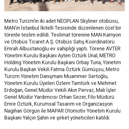
Metro Turizm’in iki adet NEOPLAN Skyliner otobüsü,
MAN’ın İstanbul İkitelli Tesisinde düzenlenen özel bir
törenle teslim edildi. Teslimat törenine MAN Kamyon
ve Otobüs Ticaret A.Ş. Otobüs Satış Koordinatörü
Emrah Albustanoğlu ev sahipliği yaptı. Törene AVTER
Yönetim Kurulu Başkanı Ayten Öztürk Ünal, METRO
Holding Yönetim Kurulu Başkanı Orbay Tuna, Yönetim
Kurulu Başkan Vekili Fatma Öztürk Gümüşsu, Metro
Turizm Yönetim Danışmanı Muammer Sertoğlu,
Yönetim Kurulu Üyeleri Özlem Tamtürk ve Mehmet
Erdoğan, Genel Müdür Vekili Akın Pervaz, Mali İşler
Genel Müdür Yardımcısı Orhan Sezer, Filo Müdürü
Emre Öztürk, Kurumsal Tasarım ve Organizasyon
Nagihan Görgün ile MAPAR Otomotiv Yönetim Kurulu
Başkanı Yalçın Şahin ve şirket yöneticileri katıldı.