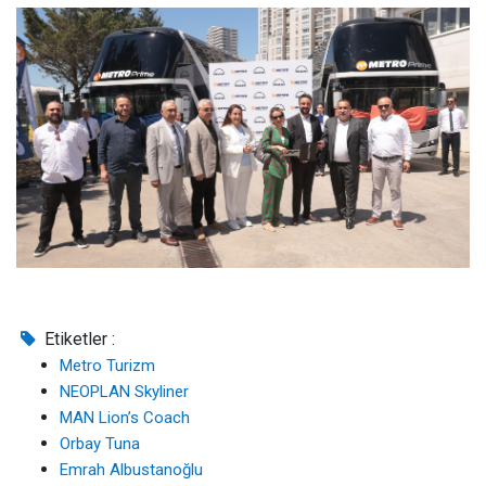
Etiketler :
Metro Turizm
NEOPLAN Skyliner
MAN Lion’s Coach
Orbay Tuna
Emrah Albustanoğlu